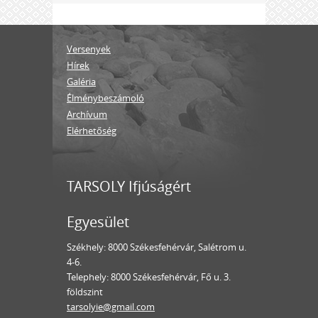
Versenyek
Hírek
Galéria
Élménybeszámoló
Archívum
Elérhetőség
TARSOLY Ifjúságért
Egyesület
Székhely: 8000 Székesfehérvár, Salétrom u.
4-6.
Telephely: 8000 Székesfehérvár, Fő u. 3.
földszint
tarsolyie@gmail.com