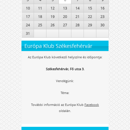
10
11
12
13
14
15
16
17
18
19
20
21
22
23
24
25
26
27
28
29
30
31
Európa Klub Székesfehérvár
Az Európa Klub következő helyszíne és időpontja:
Székesfehérvár, Fő utca 3.
Vendégünk:
Téma:
További információ az Európa Klub
Facebook
oldalán.