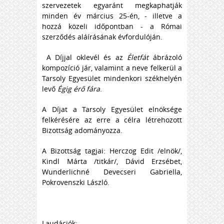
szervezetek egyaránt megkaphatják
minden év március 25-én, - illetve a
hozzá közeli időpontban - a Római
szerződés aláírásának évfordulóján.
A Díjjal oklevél és az
Életfát
ábrázoló
kompozíció jár, valamint a neve felkerül a
Tarsoly Egyesület mindenkori székhelyén
levő
Égig érő fára
.
A Díjat a Tarsoly Egyesület elnöksége
felkérésére az erre a célra létrehozott
Bizottság adományozza.
A Bizottság tagjai: Herczog Edit /elnök/,
Kindl Márta /titkár/, Dávid Erzsébet,
Wunderlichné Devecseri Gabriella,
Pokrovenszki László.
Laudációk: