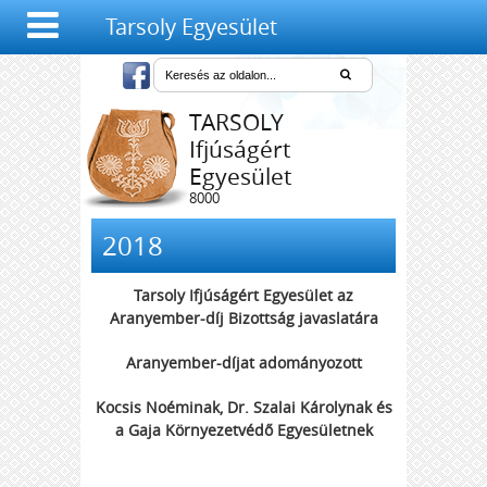
Tarsoly Egyesület
TARSOLY
Ifjúságért
Egyesület
8000
Székesfehérvár,
Salétrom u. 4-6.
2018
Tarsoly Ifjúságért Egyesület az
Aranyember-díj Bizottság javaslatára
Aranyember-díjat adományozott
Kocsis Noéminak, Dr. Szalai Károlynak és
a Gaja Környezetvédő Egyesületnek