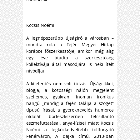
Kocsis Noémi
A legnépszerűbb újságíró a városban –
mondta róla a Fejér Megyei Hírlap
korábbi főszerkesztője, amikor még alig
egy éve átadta a szerkesztőség
kollektívája által másodjára is neki ítélt
nívódíjat.
A kijelentés nem volt túlzás. Újságcikkei,
blogja, a közösségi hálón megjelent
szellemes, gyakran finoman ironikus
hangú „mindig a fején találja a szöget”
típusú írásai, a gyereknevelés humoros
oldalát börleszkszerűen felcsillantó
eszmefuttatásai, anya-lízisei miatt Kocsis
Noémi a legközkedveltebb tollforgató
Fehérváron, A dajka című, 2013-ban