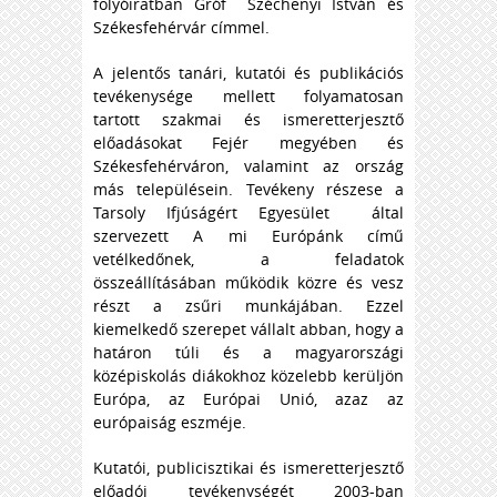
folyóiratban Gróf Széchenyi István és
Székesfehérvár címmel.
A jelentős tanári, kutatói és publikációs
tevékenysége mellett folyamatosan
tartott szakmai és ismeretterjesztő
előadásokat Fejér megyében és
Székesfehérváron, valamint az ország
más településein. Tevékeny részese a
Tarsoly Ifjúságért Egyesület által
szervezett A mi Európánk című
vetélkedőnek, a feladatok
összeállításában működik közre és vesz
részt a zsűri munkájában. Ezzel
kiemelkedő szerepet vállalt abban, hogy a
határon túli és a magyarországi
középiskolás diákokhoz közelebb kerüljön
Európa, az Európai Unió, azaz az
európaiság eszméje.
Kutatói, publicisztikai és ismeretterjesztő
előadói tevékenységét 2003-ban