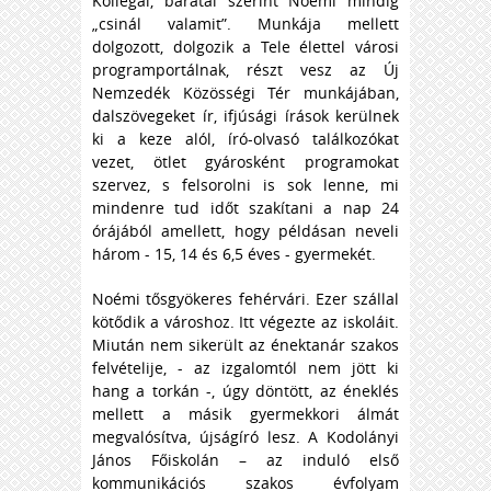
Kollégái, barátai szerint Noémi mindig
„csinál valamit”. Munkája mellett
dolgozott, dolgozik a Tele élettel városi
programportálnak, részt vesz az Új
Nemzedék Közösségi Tér munkájában,
dalszövegeket ír, ifjúsági írások kerülnek
ki a keze alól, író-olvasó találkozókat
vezet, ötlet gyárosként programokat
szervez, s felsorolni is sok lenne, mi
mindenre tud időt szakítani a nap 24
órájából amellett, hogy példásan neveli
három - 15, 14 és 6,5 éves - gyermekét.
Noémi tősgyökeres fehérvári. Ezer szállal
kötődik a városhoz. Itt végezte az iskoláit.
Miután nem sikerült az énektanár szakos
felvételije, - az izgalomtól nem jött ki
hang a torkán -, úgy döntött, az éneklés
mellett a másik gyermekkori álmát
megvalósítva, újságíró lesz. A Kodolányi
János Főiskolán – az induló első
kommunikációs szakos évfolyam