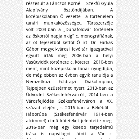
részesült a Lánczos Kornél – Szekfű Gyula
Alapítvány ösztöndíjában. A
középiskolában Ő vezette a történelem
tanári munkaközösséget. Társszerzője
volt 2003-ban a „Dunaföldvár története
az őskortól napjainkig” c. monográfiának,
az öt fejezetből kettőt Ő írt. Dr. Farkas
Gábor megyei-városi levéltár igazgatóval
együtt írták meg 2006-ban a helyi
Vasútvidék története c. kötetet. 2010-ben
ment, mint középiskolai tanár nyugdíjba,
de még ebben az évben egyik tanulója a
Nemzetközi Földrajzi Diákolimpián,
Tajpejben ezüstérmet nyert. 2013-ban az
Üdvözlet Székesfehérvárról-, 2014-ben a
Városfejlődés Székesfehérváron a XX.
század elején-, s 2016-ban a Békéből –
Háborúba (Székesfehérvár 1914-ben
alcímmel) című köteteket jelentette meg.
2016-ban még egy kisebb terjedelmű
írása is napvilágot látott a Vár c.