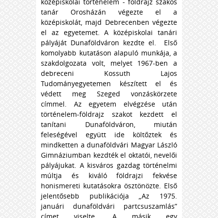
középiskolai történelem - földrajz szakos
tanár Orosházán végezte el a
középiskolát, majd Debrecenben végezte
el az egyetemet. A középiskolai tanári
pályáját Dunaföldváron kezdte el. Első
komolyabb kutatáson alapuló munkája, a
szakdolgozata volt, melyet 1967-ben a
debreceni Kossuth Lajos
Tudományegyetemen készített el és
védett meg Szeged vonzáskörzete
címmel. Az egyetem elvégzése után
történelem-földrajz szakot kezdett el
tanítani Dunaföldváron, miután
feleségével együtt ide költőztek és
mindketten a dunaföldvári Magyar László
Gimnáziumban kezdték el oktatói, nevelői
pályájukat. A kisváros gazdag történelmi
múltja és kiváló földrajzi fekvése
honismereti kutatásokra ösztönözte. Első
jelentősebb publikációja „Az 1975.
januári dunaföldvári partcsuszamlás”
címet viselte. A másik egy