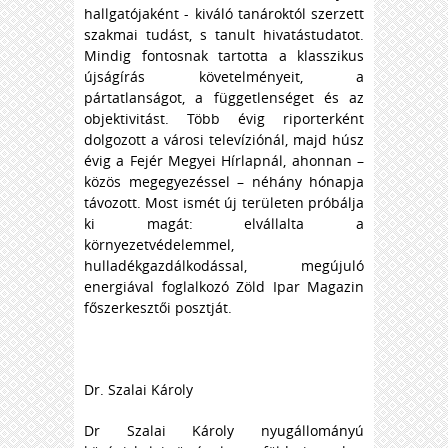
hallgatójaként - kiváló tanároktól szerzett
szakmai tudást, s tanult hivatástudatot.
Mindig fontosnak tartotta a klasszikus
újságírás követelményeit, a
pártatlanságot, a függetlenséget és az
objektivitást. Több évig riporterként
dolgozott a városi televíziónál, majd húsz
évig a Fejér Megyei Hírlapnál, ahonnan –
közös megegyezéssel – néhány hónapja
távozott. Most ismét új területen próbálja
ki magát: elvállalta a
környezetvédelemmel,
hulladékgazdálkodással, megújuló
energiával foglalkozó Zöld Ipar Magazin
főszerkesztői posztját.
Dr. Szalai Károly
Dr Szalai Károly nyugállományú