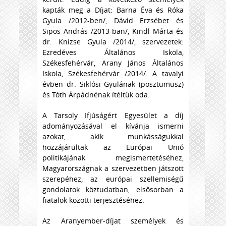
kapták meg a Díjat: Barna Éva és Róka
Gyula /2012-ben/, Dávid Erzsébet és
Sipos András /2013-ban/, Kindl Márta és
dr. Knizse Gyula /2014/, szervezetek:
Ezredéves Általános Iskola,
Székesfehérvár, Arany János Általános
Iskola, Székesfehérvár /2014/. A tavalyi
évben dr. Siklósi Gyulának (posztumusz)
és Tóth Árpádnénak ítéltük oda.
A Tarsoly Ifjúságért Egyesület a díj
adományozásával el kívánja ismerni
azokat, akik munkásságukkal
hozzájárultak az Európai Unió
politikájának megismertetéséhez,
Magyarországnak a szervezetben játszott
szerepéhez, az európai szellemiségű
gondolatok köztudatban, elsősorban a
fiatalok közötti terjesztéséhez.
Az Aranyember-díjat személyek és