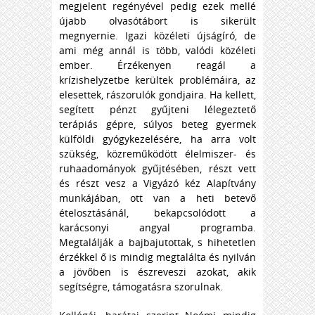
megjelent regényével pedig ezek mellé
újabb olvasótábort is sikerült
megnyernie. Igazi közéleti újságíró, de
ami még annál is több, valódi közéleti
ember. Érzékenyen reagál a
krízishelyzetbe kerültek problémáira, az
elesettek, rászorulók gondjaira. Ha kellett,
segített pénzt gyűjteni lélegeztető
terápiás gépre, súlyos beteg gyermek
külföldi gyógykezelésére, ha arra volt
szükség, közreműködött élelmiszer- és
ruhaadományok gyűjtésében, részt vett
és részt vesz a Vigyázó kéz Alapítvány
munkájában, ott van a heti betevő
ételosztásánál, bekapcsolódott a
karácsonyi angyal programba.
Megtalálják a bajbajutottak, s hihetetlen
érzékkel ő is mindig megtalálta és nyilván
a jövőben is észreveszi azokat, akik
segítségre, támogatásra szorulnak.