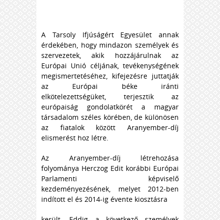
A Tarsoly Ifjúságért Egyesület annak
érdekében, hogy mindazon személyek és
szervezetek, akik hozzájárulnak az
Európai Unió céljának, tevékenységének
megismertetéséhez, kifejezésre juttatják
az Európai béke iránti
elkötelezettségüket, terjesztik az
európaiság gondolatkörét a magyar
társadalom széles körében, de különösen
az fiatalok között Aranyember-díj
elismerést hoz létre.
Az Aranyember-díj létrehozása
folyománya Herczog Edit korábbi Európai
Parlamenti képviselő
kezdeményezésének, melyet 2012-ben
indított el és 2014-ig évente kiosztásra
került. Eddig a következő személyek