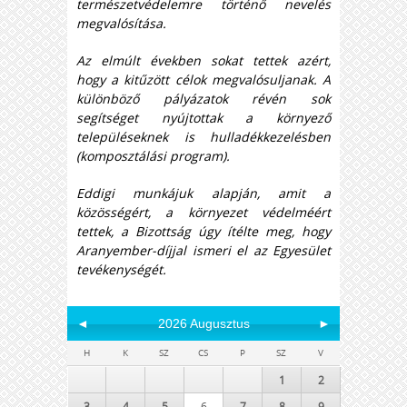
természetvédelemre történő nevelés
megvalósítása.
Az elmúlt években sokat tettek azért,
hogy a kitűzött célok megvalósuljanak. A
különböző pályázatok révén sok
segítséget nyújtottak a környező
településeknek is hulladékkezelésben
(komposztálási program).
Eddigi munkájuk alapján, amit a
közösségért, a környezet védelméért
tettek, a Bizottság úgy ítélte meg, hogy
Aranyember-díjjal ismeri el az Egyesület
tevékenységét.
◄
2026 Augusztus
►
H
K
SZ
CS
P
SZ
V
1
2
3
4
5
6
7
8
9