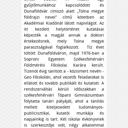
gyűjtőmunkához kapcsolódott és
Dunaföldvár címszó alatt „Tolna megye
földrajzi nevei” című kötetben az
Akadémiai Kiadónál látott napvilágot. Az
itt kezdett helytörténet kutatásai
képezték a magját annak a doktori
értekezésnek, mely Tolna megye
parasztságával foglalkozott. Tíz évet
töltött Dunaföldváron, majd 1976-ban a
Soproni Egyetem Székesfehérvári
Földmérési Főiskolai Karára került.
Tizenöt évig tanított a - közismert nevén -
Geo Főiskolán, ahol vezetői feladatokat is
ellátott és tovább publikált és kutatott. A
rendszerváltás körüli időszakban a
székesfehérvári Tóparti Gimnáziumban
folytatta tanári pályáját, ahol a tanítás
mellett kiteljesedett tudományos-
publicisztikai, kutatói munkája és
napjainkig is tart. Két iskolai évkönyvnek
is szerkesztője volt, négy alkalommal