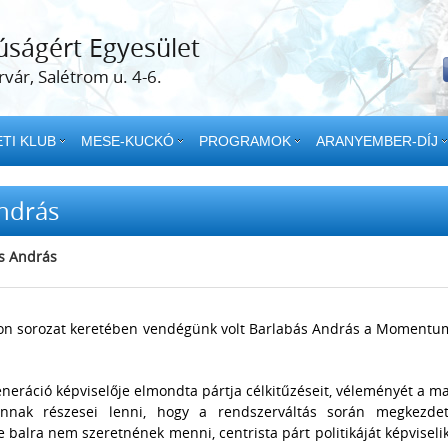
úságért Egyesület
vár, Salétrom u. 4-6.
TI KLUB
MESE-KUCKÓ
PROGRAMOK
ARANYEMBER-DÍJ
András
ás András
váron sorozat keretében vendégünk volt Barlabás András a Momentu
ráció képviselője elmondta pártja célkitűzéseit, véleményét a ma
 annak részesei lenni, hogy a rendszerváltás során megkezdet
e balra nem szeretnének menni, centrista párt politikáját képviselik