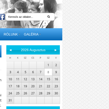
RÓLUNK
GALÉRIA
◄
2026 Augusztus
►
H
K
SZ
CS
P
SZ
V
1
2
3
4
5
6
7
8
9
10
11
12
13
14
15
16
m
17
18
19
20
21
22
23
24
25
26
27
28
29
30
i
t
31
.