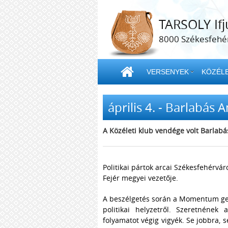
TARSOLY Ifj
8000 Székesfehér
VERSENYEK
KÖZÉLE
április 4. - Barlabás 
A Közéleti klub vendége volt Barlab
Politikai pártok arcai Székesfehér
Fejér megyei vezetője.
A beszélgetés során a Momentum gene
politikai helyzetről. Szeretnének
folyamatot végig vigyék. Se jobbra, s