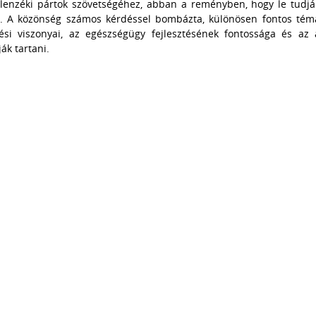
llenzéki pártok szövetségéhez, abban a reményben, hogy le tudjá
-t. A közönség számos kérdéssel bombázta, különösen fontos tém
ési viszonyai, az egészségügy fejlesztésének fontossága és az 
ják tartani.