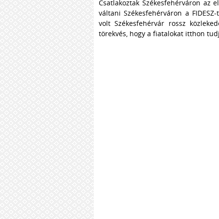
Csatlakoztak Székesfehérváron az e
váltani Székesfehérváron a FIDESZ
volt Székesfehérvár rossz közleked
törekvés, hogy a fiatalokat itthon tud