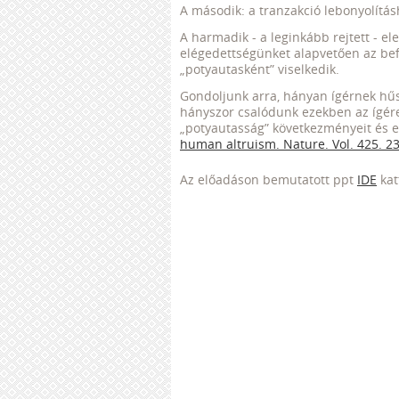
A második: a tranzakció lebonyolítás
A harmadik - a leginkább rejtett - e
elégedettségünket alapvetően az bef
„potyautasként” viselkedik.
Gondoljunk arra, hányan ígérnek hűs
hányszor csalódunk ezekben az ígéret
„potyautasság” következményeit és e
human
altruism
.
Nature
.
Vol
. 425. 2
Az előadáson bemutatott ppt
IDE
kat