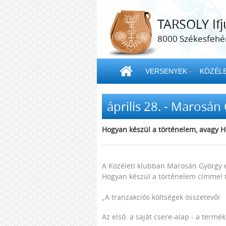
TARSOLY Ifj
8000 Székesfehér
VERSENYEK
KÖZÉLE
április 28. - Marosán
Hogyan készül a történelem, avagy 
A Közéleti klubban Marosán György eg
Hogyan készül a történelem címmel t
„A tranzakciós költségek összetevői
Az első: a saját csere-alap - a termé