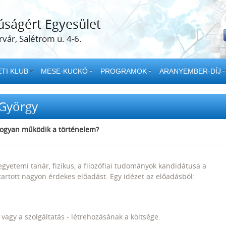
úságért Egyesület
vár, Salétrom u. 4-6.
TI KLUB
MESE-KUCKÓ
PROGRAMOK
ARANYEMBER-DÍJ
 György
Hogyan működik a történelem?
yetemi tanár, fizikus, a filozófiai tudományok kandidátusa a
artott nagyon érdekes előadást. Egy idézet az előadásból:
k vagy a szolgáltatás - létrehozásának a költsége.