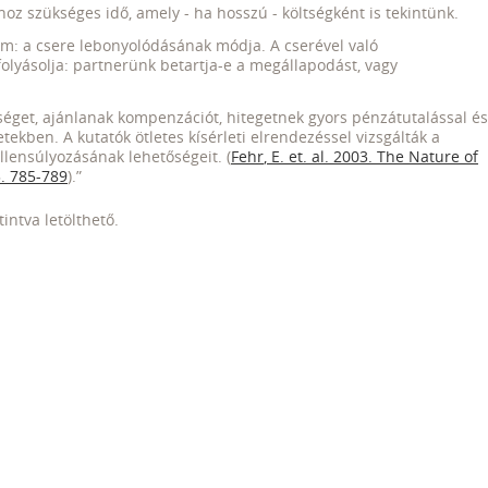
hoz szükséges idő, amely - ha hosszú - költségként is tekintünk.
lem: a csere lebonyolódásának módja. A cserével való
olyásolja: partnerünk betartja-e a megállapodást, vagy
éget, ajánlanak kompenzációt, hitegetnek gyors pénzátutalással és
ekben. A kutatók ötletes kísérleti elrendezéssel vizsgálták a
llensúlyozásának lehetőségeit. (
Fehr
, E.
et
.
al
. 2003. The
Nature
of
3. 785-789
).”
tintva letölthető.