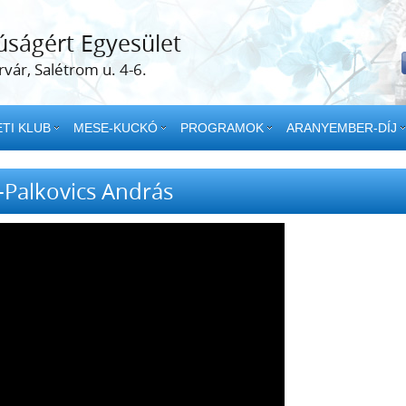
úságért Egyesület
vár, Salétrom u. 4-6.
TI KLUB
MESE-KUCKÓ
PROGRAMOK
ARANYEMBER-DÍJ
r-Palkovics András