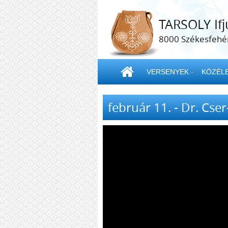
TARSOLY Ifj
8000 Székesfehér
VERSENYEK
KÖZÉLE
február 11. - Dr. Cse