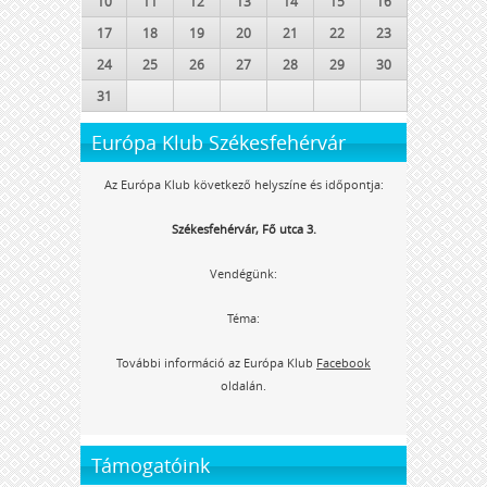
10
11
12
13
14
15
16
17
18
19
20
21
22
23
24
25
26
27
28
29
30
31
Európa Klub Székesfehérvár
Az Európa Klub következő helyszíne és időpontja:
Székesfehérvár, Fő utca 3.
Vendégünk:
Téma:
További információ az Európa Klub
Facebook
oldalán.
Támogatóink