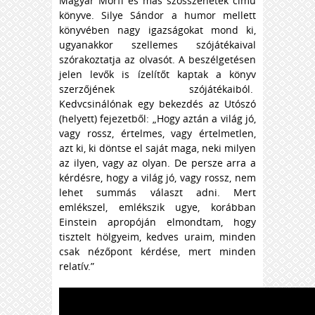
Magyar Mörfi és más szösszenetek című
könyve. Silye Sándor a humor mellett
könyvében nagy igazságokat mond ki,
ugyanakkor szellemes szójátékaival
szórakoztatja az olvasót. A beszélgetésen
jelen levők is ízelítőt kaptak a könyv
szerzőjének szójátékaiból.
Kedvcsinálónak egy bekezdés az Utószó
(helyett) fejezetből: „Hogy aztán a világ jó,
vagy rossz, értelmes, vagy értelmetlen,
azt ki, ki döntse el saját maga, neki milyen
az ilyen, vagy az olyan. De persze arra a
kérdésre, hogy a világ jó, vagy rossz, nem
lehet summás választ adni. Mert
emlékszel, emlékszik ugye, korábban
Einstein apropóján elmondtam, hogy
tisztelt hölgyeim, kedves uraim, minden
csak nézőpont kérdése, mert minden
relatív.”