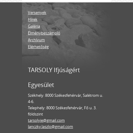
Versenyek
Hírek
Galéria
Élménybeszámoló
Archívum
Elérhetőség
TARSOLY Ifjúságért
Egyesület
Székhely: 8000 Székesfehérvár, Salétrom u.
4-6.
Telephely: 8000 Székesfehérvár, Fő u. 3.
földszint
tarsolyie@gmail.com
lanczky.laszlo@gmail.com