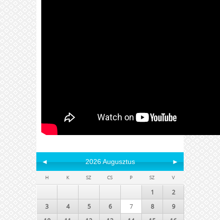
◄
2026 Augusztus
►
H
K
SZ
CS
P
SZ
V
1
2
3
4
5
6
7
8
9