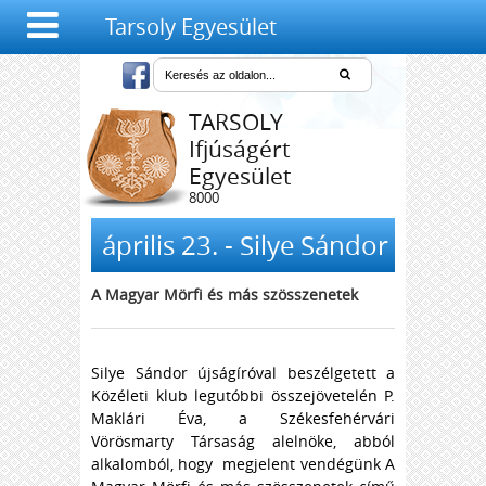
Tarsoly Egyesület
TARSOLY
Ifjúságért
Egyesület
8000
Székesfehérvár,
Salétrom u. 4-6.
április 23. - Silye Sándor
A Magyar Mörfi és más szösszenetek
Silye Sándor újságíróval beszélgetett a
Közéleti klub legutóbbi összejövetelén P.
Maklári Éva, a Székesfehérvári
Vörösmarty Társaság alelnöke, abból
alkalomból, hogy megjelent vendégünk A