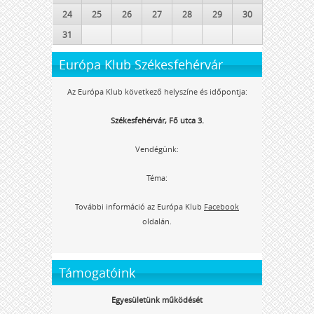
24
25
26
27
28
29
30
31
Európa Klub Székesfehérvár
Az Európa Klub következő helyszíne és időpontja:
Székesfehérvár, Fő utca 3.
Vendégünk:
Téma:
További információ az Európa Klub
Facebook
oldalán.
Támogatóink
Egyesületünk működését