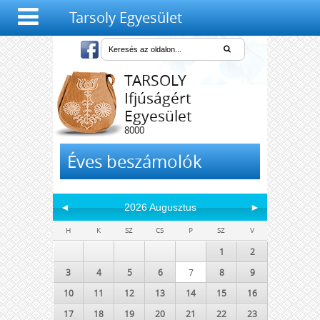
Tarsoly Egyesület
TARSOLY
Ifjúságért
Egyesület
8000
Székesfehérvár,
Salétrom u. 4-6.
Éves beszámolók
◄
2026 Augusztus
►
H
K
SZ
CS
P
SZ
V
1
2
3
4
5
6
7
8
9
10
11
12
13
14
15
16
17
18
19
20
21
22
23