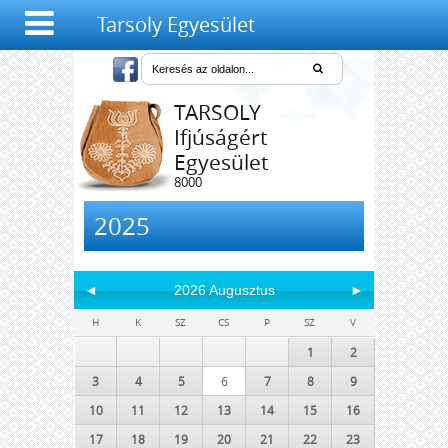
Tarsoly Egyesület
TARSOLY
Ifjúságért
Egyesület
8000
Székesfehérvár,
Salétrom u. 4-6.
2025
◄
2026 Augusztus
►
H
K
SZ
CS
P
SZ
V
1
2
3
4
5
6
7
8
9
10
11
12
13
14
15
16
17
18
19
20
21
22
23