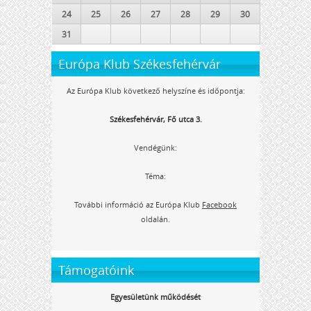
24
25
26
27
28
29
30
31
Európa Klub Székesfehérvár
Az Európa Klub következő helyszíne és időpontja:
Székesfehérvár, Fő utca 3.
Vendégünk:
Téma:
További információ az Európa Klub
Facebook
oldalán.
Támogatóink
Egyesületünk működését