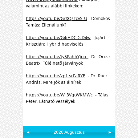
valamint az alábbi linkeken:
https://youtu.be/GrXQszcvS-U
- Domokos
Tamás: Ellenállunk?
https://youtu.be/G4iHDCDcD4w
- Jójárt
Krisztián: Hybrid hadviselés
https://youtu.be/ty5PahhYjoo
- Dr. Orosz
Beatrix: Túlélhető járványok
https://youtu.be/zpf_srFaRYE
- Dr. Rácz
András: Mire jók az álhírek
https://youtu.be/W_3VqtWKMWc
- Tálas
Péter: Látható veszélyek
◄
2026 Augusztus
►