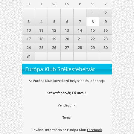
H
K
SZ
CS
P
SZ
V
1
2
3
4
5
6
7
8
9
10
11
12
13
14
15
16
17
18
19
20
21
22
23
24
25
26
27
28
29
30
31
Európa Klub Székesfehérvár
Az Európa Klub következő helyszíne és időpontja:
Székesfehérvár, Fő utca 3.
Vendégünk:
Téma:
További információ az Európa Klub
Facebook