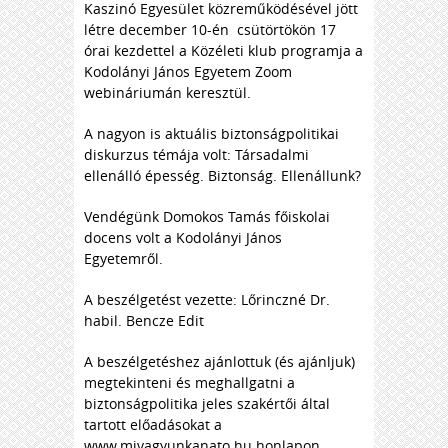
Kaszinó Egyesület közreműködésével jött
létre december 10-én csütörtökön 17
órai kezdettel a Közéleti klub programja a
Kodolányi János Egyetem Zoom
webináriumán keresztül.
A nagyon is aktuális biztonságpolitikai
diskurzus témája volt: Társadalmi
ellenálló épesség. Biztonság. Ellenállunk?
Vendégünk Domokos Tamás főiskolai
docens volt a Kodolányi János
Egyetemről.
A beszélgetést vezette: Lőrinczné Dr.
habil. Bencze Edit
A beszélgetéshez ajánlottuk (és ajánljuk)
megtekinteni és meghallgatni a
biztonságpolitika jeles szakértői által
tartott előadásokat a
www.mivagyunkanato.hu
honlapon,