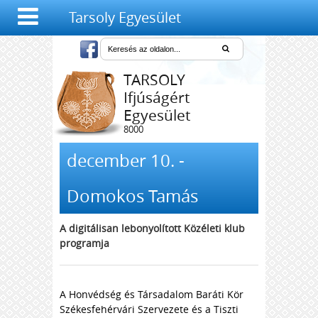
Tarsoly Egyesület
TARSOLY
Ifjúságért
Egyesület
8000
Székesfehérvár,
Salétrom u. 4-6.
december 10. -
Domokos Tamás
A digitálisan lebonyolított
Közéleti klub
programja
A Honvédség és Társadalom Baráti Kör
Székesfehérvári Szervezete és a Tiszti