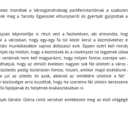
etet mondtak a Városgondnokság parkfenntartóinak a szakszer
ek meg a Tarsoly Egyesület elhunytairól és gyertyát gyújtottak a
ati képviselője is részt vett a faültetésen, aki elmondta, hog
al a városban, hogy egy-egy fa túl közel kerül a közművekhez é
ási munkálatokkor sajnos áldozatul esik. Éppen ezért kell mindi
elyet oly módon, hogy a közművek és a növényzet ne legyenek útba
 senkinek nem kell magyarázni, hogy milyen fontos szerepe van 
dhatjuk, hogy az elmúlt években nagyon sok fát ültetett a város 
 faültetés pedig különösen fontos, hiszen, amikor majd elsétálunk 
 jut az ültetés és azok, akiknek az emlékére ültettük a fát” 
közösséget arra buzdítok, hogy ha szeretne fát ültetni keressene
fa fajtájának és helyének kiválasztásában is.
nyik Sándor Glória című versével emlékezett meg az első világégé