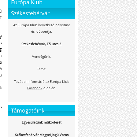
Európa Klub
ű
Székesfehérvár
z
Az Európa Klub következő helyszíne
és időpontja:
y
s
Székesfehérvár, Fő utca 3.
g
n
Vendégünk:
a
a
Téma:
a
–
További információ az Európa Klub
k
Facebook
oldalán.
s
Támogatóink
Egyesületünk működését
Székesfehérvár Megyei Jogú Város