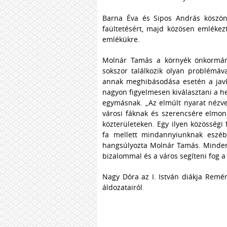
Barna Éva és Sipos András köszön
faültetésért, majd közösen emlékezt
emlékükre.
Molnár Tamás a környék önkormányz
sokszor találkozik olyan problémáv
annak meghibásodása esetén a javít
nagyon figyelmesen kiválasztani a h
egymásnak. „Az elmúlt nyarat nézve
városi fáknak és szerencsére elmon
közterületeken. Egy ilyen közösségi
fa mellett mindannyiunknak eszébe
hangsúlyozta Molnár Tamás. Minden 
bizalommal és a város segíteni fog a 
Nagy Dóra az I. István diákja Remé
áldozatairól
.