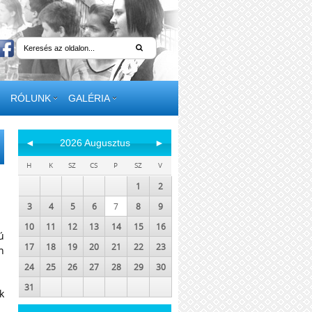
RÓLUNK
GALÉRIA
◄
2026 Augusztus
►
H
K
SZ
CS
P
SZ
V
1
2
3
4
5
6
7
8
9
10
11
12
13
14
15
16
ú
17
18
19
20
21
22
23
n
24
25
26
27
28
29
30
31
k