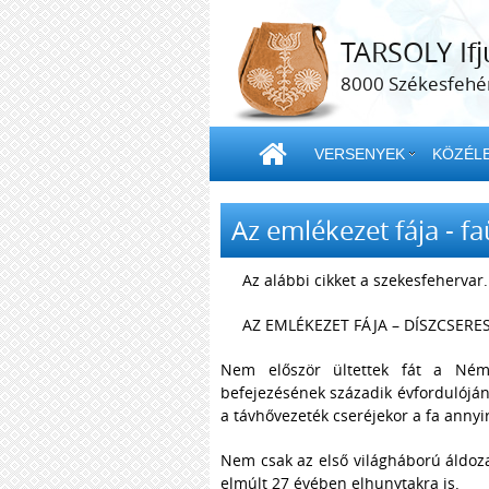
TARSOLY Ifj
8000 Székesfehér
VERSENYEK
KÖZÉLE
Az emlékezet fája - fa
Az alábbi cikket a szekesfehervar.
AZ EMLÉKEZET FÁJA – DÍSZCSER
Nem először ültettek fát a Néme
befejezésének századik évfordulóján
a távhővezeték cseréjekor a fa annyi
Nem csak az első világháború áldoz
elmúlt 27 évében elhunytakra is.