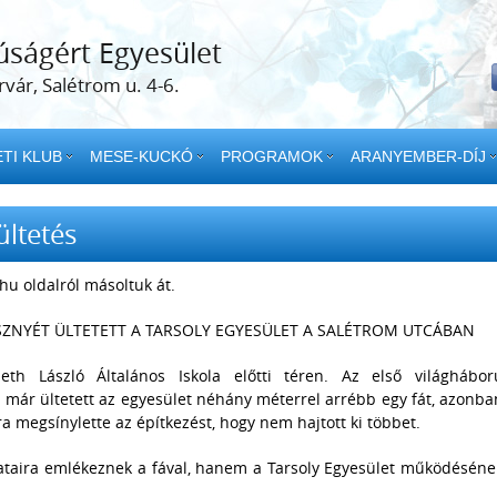
úságért Egyesület
vár, Salétrom u. 4-6.
TI KLUB
MESE-KUCKÓ
PROGRAMOK
ARANYEMBER-DÍJ
ültetés
hu oldalról másoltuk át.
ESZNYÉT ÜLTETETT A TARSOLY EGYESÜLET A SALÉTROM UTCÁBAN
th László Általános Iskola előtti téren. Az első világhábor
 már ültetett az egyesület néhány méterrel arrébb egy fát, azonba
ra megsínylette az építkezést, hogy nem hajtott ki többet.
ataira emlékeznek a fával, hanem a Tarsoly Egyesület működéséne