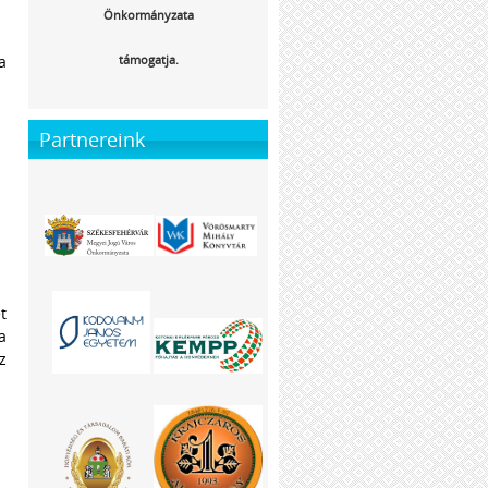
Önkormányzata
a
támogatja.
Partnereink
t
a
z