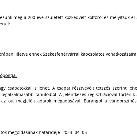
ezünk meg a 200 éve született közkedvelt költőről és mélyítsük el 
ttel:
rában, illetve ennek Székesfehérvárral kapcsolatos vonatkozásaira
dőpontja:
vagy csapatokkal is lehet. A csapat résztvevőit tetszés szerint lehe
a legalkalmasabb tanulóiból. A jelentkezés regisztrációval történik 
az ott megjelölt adatok megadásával, Barangol a vándorszínés
datok megoldásának határideje: 2023. 04. 05.