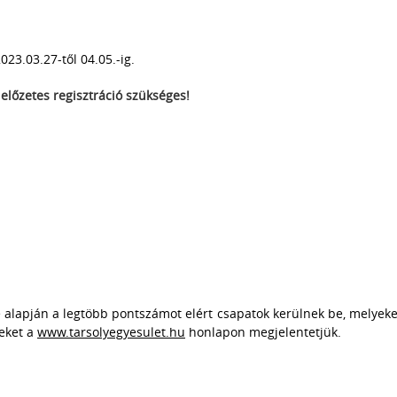
023.03.27-től 04.05.-ig.
előzetes regisztráció szükséges!
 alapján a legtöbb pontszámot elért csapatok kerülnek be, melyeke
eket a
www.tarsolyegyesulet.hu
honlapon megjelentetjük.