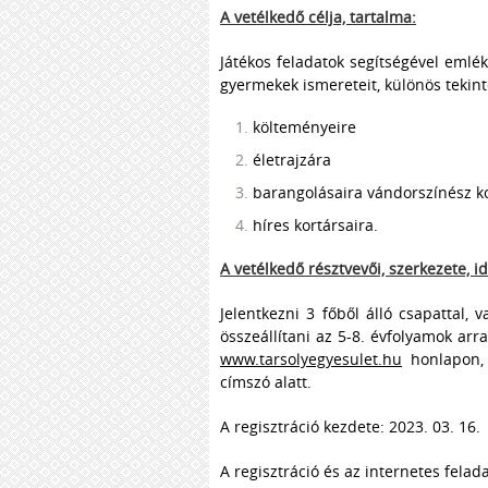
A vetélkedő célja, tartalma:
Játékos feladatok segítségével emlék
gyermekek ismereteit, különös tekinte
költeményeire
életrajzára
barangolásaira vándorszínész ko
híres kortársaira.
A vetélkedő résztvevői, szerkezete, i
Jelentkezni 3 főből álló csapattal, 
összeállítani az 5-8. évfolyamok arr
www.tarsolyegyesulet.hu
honlapon, 
címszó alatt.
A regisztráció kezdete: 2023. 03. 16.
A regisztráció és az internetes fela