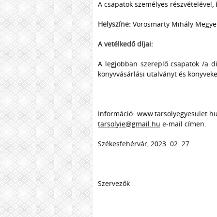
A csapatok személyes részvételével
,
Helyszíne:
Vörösmarty Mihály Megyei
A vetélkedő díjai:
A legjobban szereplő csapatok /a di
könyvvásárlási utalványt és könyveke
Információ:
www.tarsolyegyesulet.h
tarsolyie@gmail.hu
e-mail címen.
Székesfehérvár, 2023. 02. 27.
Szervezők