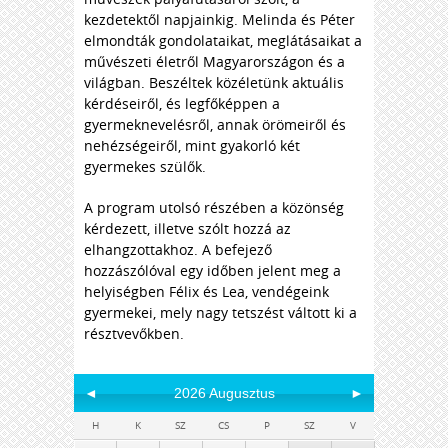
kezdetektől napjainkig. Melinda és Péter
elmondták gondolataikat, meglátásaikat a
művészeti életről Magyarországon és a
világban. Beszéltek közéletünk aktuális
kérdéseiről, és legfőképpen a
gyermeknevelésről, annak örömeiről és
nehézségeiről, mint gyakorló két
gyermekes szülők.
A program utolsó részében a közönség
kérdezett, illetve szólt hozzá az
elhangzottakhoz. A befejező
hozzászólóval egy időben jelent meg a
helyiségben Félix és Lea, vendégeink
gyermekei, mely nagy tetszést váltott ki a
résztvevőkben.
◄
2026 Augusztus
►
H
K
SZ
CS
P
SZ
V