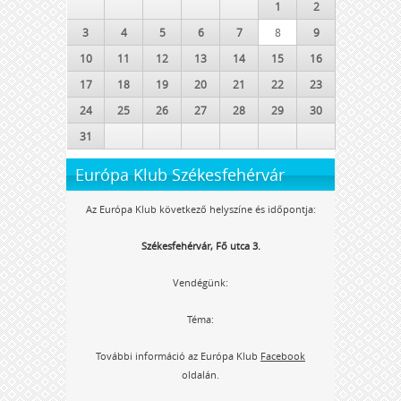
1
2
3
4
5
6
7
8
9
10
11
12
13
14
15
16
17
18
19
20
21
22
23
24
25
26
27
28
29
30
31
Európa Klub Székesfehérvár
Az Európa Klub következő helyszíne és időpontja:
Székesfehérvár, Fő utca 3.
Vendégünk:
Téma:
További információ az Európa Klub
Facebook
oldalán.