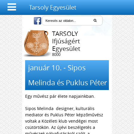
Tarsoly Egyesület
TARSOLY
Ifjúságért
Egyesület
8000
Székesfehérvár,
Salétrom u. 4-6.
január 10. - Sipos
Melinda és Puklus Péter
Egy művész pár élete napjainkban.
Sipos Melinda designer, kulturális
mediator és Puklus Péter képzőművész
voltak a Közéleti klub vendégei most
csütörtökön. Az újévi beszélgetés a
művészek pályafutásáról szólt, a