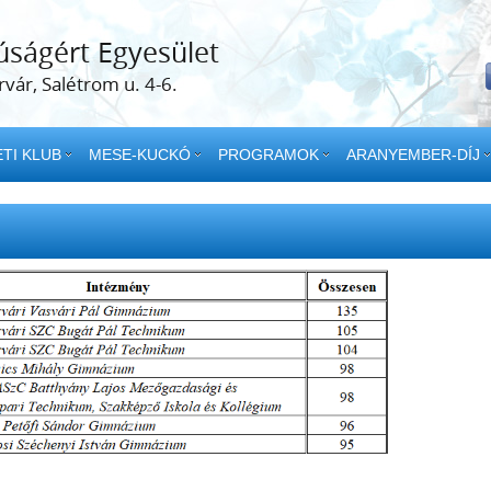
úságért Egyesület
vár, Salétrom u. 4-6.
TI KLUB
MESE-KUCKÓ
PROGRAMOK
ARANYEMBER-DÍJ