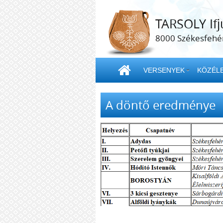
TARSOLY Ifj
8000 Székesfehér
VERSENYEK
KÖZÉLE
A döntő eredménye