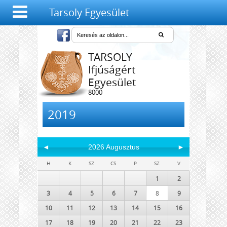
Tarsoly Egyesület
TARSOLY
Ifjúságért
Egyesület
8000
Székesfehérvár,
Salétrom u. 4-6.
2019
◄
2026 Augusztus
►
H
K
SZ
CS
P
SZ
V
1
2
3
4
5
6
7
8
9
10
11
12
13
14
15
16
17
18
19
20
21
22
23