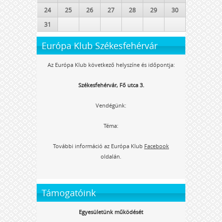
24
25
26
27
28
29
30
31
Európa Klub Székesfehérvár
Az Európa Klub következő helyszíne és időpontja:
Székesfehérvár, Fő utca 3.
Vendégünk:
Téma:
További információ az Európa Klub
Facebook
oldalán.
Támogatóink
Egyesületünk működését