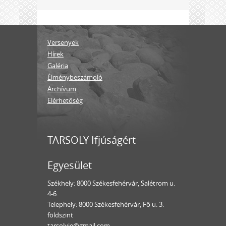
Versenyek
Hírek
Galéria
Élménybeszámoló
Archívum
Elérhetőség
TARSOLY Ifjúságért
Egyesület
Székhely: 8000 Székesfehérvár, Salétrom u.
4-6.
Telephely: 8000 Székesfehérvár, Fő u. 3.
földszint
tarsolyie@gmail.com