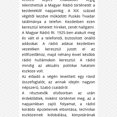
tekinthettük a Magyar Rádió történetét a
kezdetektől napjainkig. A XIX. század
végétől kezdve működött Puskás Tivadar
találmánya a telefon. Kezdetben ezen
keresztül lehetett híreket, zenét hallgatni.
A Magyar Rádió Rt. 1925-ben alakult meg
és vált el a telefontól, biztosított önálló
adásokat. A rádió
adásai kezdetben
vezetéken keresztül jutott el az
előfizetőkhöz, majd néhány évvel később
rádió hullámokon keresztül. A rádió
mindig az aktuális politikai hatalom
eszköze volt.
Az előadó a végén levetített egy rövid
összefoglalót, az annak idején nagyon
népszerű, Szabó családról.
A résztvevők elsősorban az után
érdeklődtek, miként történhet meg, az a
napjainkban zajló folyamat, a rádió
korábbi épületeinek elbontása, technikai
eszközeinek kidobálása, könyvtárának