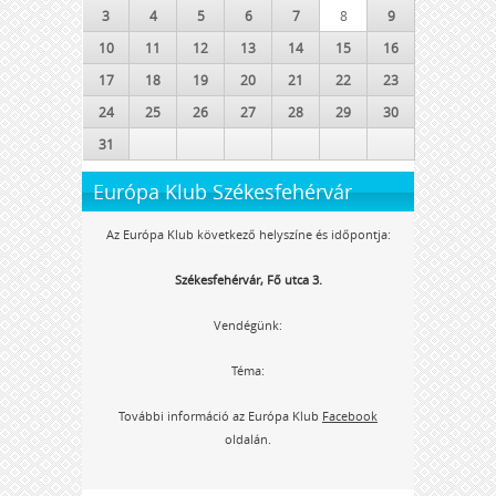
3
4
5
6
7
8
9
10
11
12
13
14
15
16
17
18
19
20
21
22
23
24
25
26
27
28
29
30
31
Európa Klub Székesfehérvár
Az Európa Klub következő helyszíne és időpontja:
Székesfehérvár, Fő utca 3.
Vendégünk:
Téma:
További információ az Európa Klub
Facebook
oldalán.