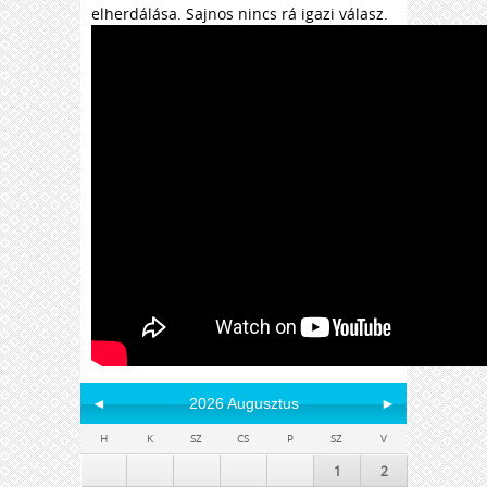
elherdálása. Sajnos nincs rá igazi válasz.
◄
2026 Augusztus
►
H
K
SZ
CS
P
SZ
V
1
2