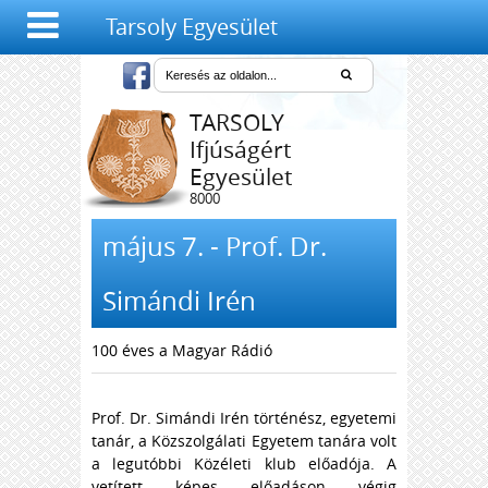
Tarsoly Egyesület
TARSOLY
Ifjúságért
Egyesület
8000
Székesfehérvár,
Salétrom u. 4-6.
május 7. - Prof. Dr.
Simándi Irén
100 éves a Magyar Rádió
Prof. Dr. Simándi Irén történész, egyetemi
tanár, a Közszolgálati Egyetem tanára volt
a legutóbbi Közéleti klub előadója. A
vetített képes előadáson végig