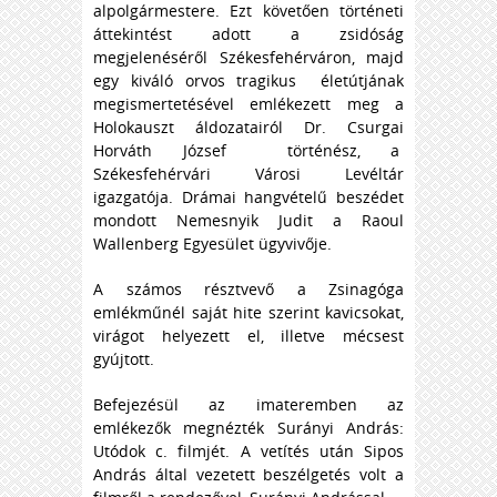
alpolgármestere. Ezt követően történeti
áttekintést adott a zsidóság
megjelenéséről Székesfehérváron, majd
egy kiváló orvos tragikus életútjának
megismertetésével emlékezett meg a
Holokauszt áldozatairól Dr. Csurgai
Horváth József történész, a
Székesfehérvári Városi Levéltár
igazgatója. Drámai hangvételű beszédet
mondott Nemesnyik Judit a Raoul
Wallenberg Egyesület ügyvivője.
A számos résztvevő a Zsinagóga
emlékműnél saját hite szerint kavicsokat,
virágot helyezett el, illetve mécsest
gyújtott.
Befejezésül az imateremben az
emlékezők megnézték Surányi András:
Utódok c. filmjét. A vetítés után Sipos
András által vezetett beszélgetés volt a