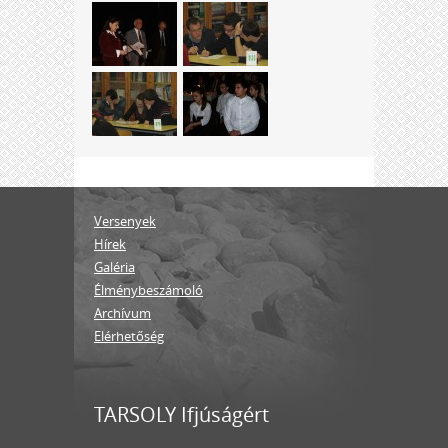
Versenyek
Hírek
Galéria
Élménybeszámoló
Archívum
Elérhetőség
TARSOLY Ifjúságért