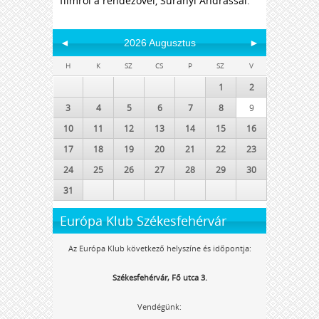
filmről a rendezővel, Surányi Andrással.
◄
2026 Augusztus
►
H
K
SZ
CS
P
SZ
V
1
2
3
4
5
6
7
8
9
10
11
12
13
14
15
16
17
18
19
20
21
22
23
24
25
26
27
28
29
30
31
Európa Klub Székesfehérvár
Az Európa Klub következő helyszíne és időpontja:
Székesfehérvár, Fő utca 3.
Vendégünk: