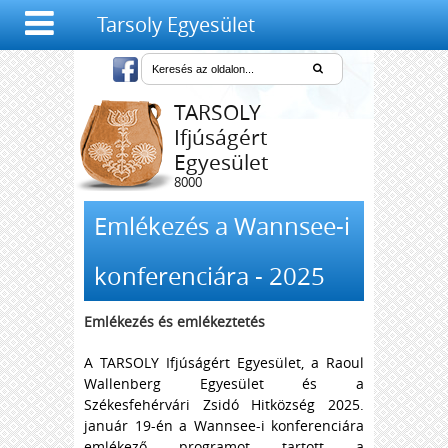
Tarsoly Egyesület
TARSOLY
Ifjúságért
Egyesület
8000
Székesfehérvár,
Salétrom u. 4-6.
Emlékezés a Wannsee-i
konferenciára - 2025
Emlékezés és emlékeztetés
A TARSOLY Ifjúságért Egyesület, a Raoul
Wallenberg Egyesület és a
Székesfehérvári Zsidó Hitközség 2025.
január 19-én a Wannsee-i konferenciára
emlékező programot tartott a