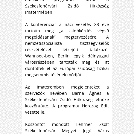
Székesfehérvári Zsidó Hitközség
imatermében.
A konferenciát a náci vezetés 83 éve
tartotta meg „a zsidókérdés végső
megoldásának” megtervezésére. A
nemzetiszocialista tisztségviselők
részvételével létrejött találkozót
Wannsee-ben, Berlin egyik délnyugati
városrészében tartották meg és itt
döntötték el az Európai zsidóság fizikai
megsemmisítésének módját.
Az imateremben megjelenteket a
szervezők nevében Barna Ágnes a
Székesfehérvári Zsidó Hitközség elnöke
köszöntötte. A programot Herczog Edit
vezette le.
Köszöntőt mondott Lehrner Zsolt
Székesfehérvár Megyei Jogú Város