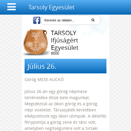
Tarsoly Egyesület
TARSOLY
Ifjúságért
Egyesület
8000
Székesfehérvár,
Salétrom u. 4-6.
Július 26.
Görög MESE-KUCKÓ
Július 26-án egy görög népmese
történetébe éltük bele magunkat.
Megidéztük az ókori görög és a görög
népi viseletet. Társasjáték keretében
elképzeltünk egy ókori olimpiát. A délelőtt
fénypontja a görög zene és tánc volt,
amelyben segítségünkre volt a Sirtaki