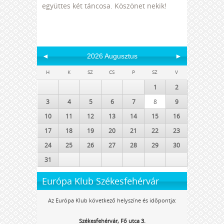
együttes két táncosa. Köszönet nekik!
◄
2026 Augusztus
►
H
K
SZ
CS
P
SZ
V
1
2
3
4
5
6
7
8
9
10
11
12
13
14
15
16
17
18
19
20
21
22
23
24
25
26
27
28
29
30
31
Európa Klub Székesfehérvár
Az Európa Klub következő helyszíne és időpontja:
Székesfehérvár, Fő utca 3.