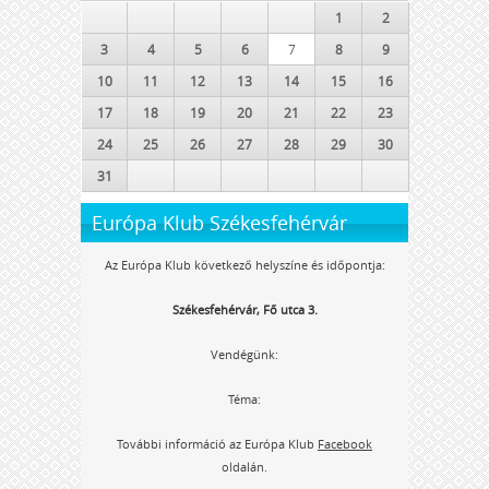
1
2
3
4
5
6
7
8
9
10
11
12
13
14
15
16
17
18
19
20
21
22
23
24
25
26
27
28
29
30
31
Európa Klub Székesfehérvár
Az Európa Klub következő helyszíne és időpontja:
Székesfehérvár, Fő utca 3.
Vendégünk:
Téma:
További információ az Európa Klub
Facebook
oldalán.