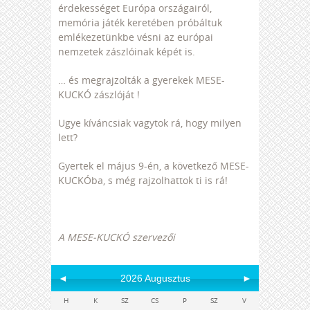
érdekességet Európa országairól,
memória játék keretében próbáltuk
emlékezetünkbe vésni az európai
nemzetek zászlóinak képét is.
… és megrajzolták a gyerekek MESE-
KUCKÓ zászlóját !
Ugye kíváncsiak vagytok rá, hogy milyen
lett?
Gyertek el május 9-én, a következő MESE-
KUCKÓba, s még rajzolhattok ti is rá!
A MESE-KUCKÓ szervezői
◄
2026 Augusztus
►
H
K
SZ
CS
P
SZ
V