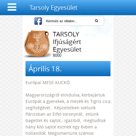
Tarsoly Egyesület
TARSOLY
Ifjúságért
Egyesület
8000
Székesfehérvár,
Salétrom u. 4-6.
Április 18.
Európai MESE-KUCKÓ
Magyarországról elindulva, körbejártuk
Európát a gyerekek, a mesék és Tigris cica
segítségével. Képzeletben voltunk
Párizsban az Eifel-toronynál, ettünk
bagettet és sajtot,- igaziból, megtudtuk
hány kiló sajtot esznek egy évben a
hollandok. Megismertünk számos