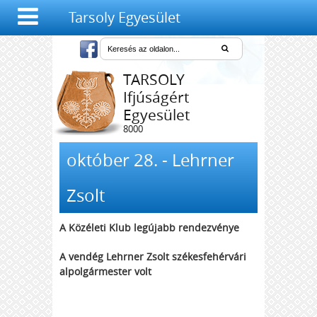
Tarsoly Egyesület
TARSOLY
Ifjúságért
Egyesület
8000
Székesfehérvár,
Salétrom u. 4-6.
október 28. - Lehrner
Zsolt
A Közéleti Klub legújabb rendezvénye
A vendég Lehrner Zsolt székesfehérvári
alpolgármester volt