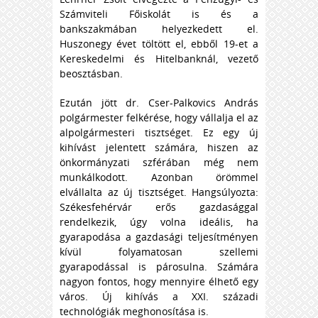
Számviteli Főiskolát is és a
bankszakmában helyezkedett el.
Huszonegy évet töltött el, ebből 19-et a
Kereskedelmi és Hitelbanknál, vezető
beosztásban.
Ezután jött dr. Cser-Palkovics András
polgármester felkérése, hogy vállalja el az
alpolgármesteri tisztséget. Ez egy új
kihívást jelentett számára, hiszen az
önkormányzati szférában még nem
munkálkodott. Azonban örömmel
elvállalta az új tisztséget. Hangsúlyozta:
Székesfehérvár erős gazdasággal
rendelkezik, úgy volna ideális, ha
gyarapodása a gazdasági teljesítményen
kívül folyamatosan szellemi
gyarapodással is párosulna. Számára
nagyon fontos, hogy mennyire élhető egy
város. Új kihívás a XXI. századi
technológiák meghonosítása is.