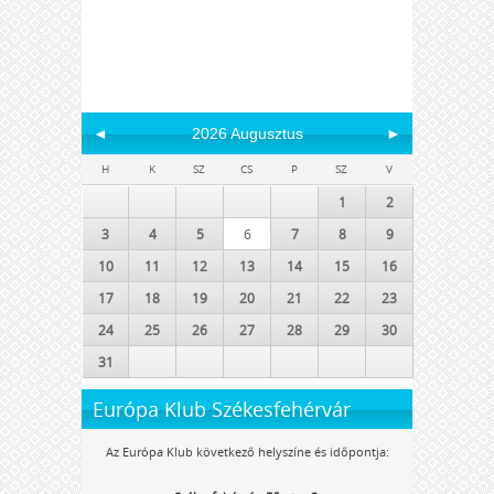
◄
2026 Augusztus
►
H
K
SZ
CS
P
SZ
V
1
2
3
4
5
6
7
8
9
10
11
12
13
14
15
16
17
18
19
20
21
22
23
24
25
26
27
28
29
30
31
Európa Klub Székesfehérvár
Az Európa Klub következő helyszíne és időpontja: