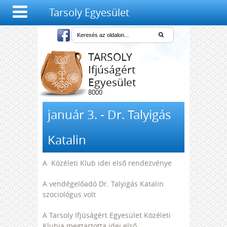
Tarsoly Egyesület
TARSOLY
Ifjúságért
Egyesület
8000
Székesfehérvár,
Salétrom u. 4-6.
január 3. - Dr. Talyigás
Katalin
A Közéleti Klub idei első rendezvénye
A vendégelőadó Dr. Talyigás Katalin
szociológus volt
A Tarsoly Ifjúságért Egyesület Közéleti
Klubja megtartotta idei első