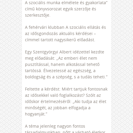
A szociális munka elmélete és gyakorlata”
című könyvsorozat egyik szerzője és
szerkesztője.
A fehérvári klubban A szociális ellátás és
az idősgondozás aktuális kérdései –
címmel tartott nagysikerű előadást.
Egy Szentgyörgyi Albert idézettel kezdte
meg előadását: „Az emberi élet nem
pusztítással, hanem alkotással tehető
tartóssá. Élvezetessé az egészség, a
boldogság és a szépség, s a tudás teheti.”
Feltette a kérdést: Miért tartjuk fontosnak
az idősekkel való foglalkozást? Szólt az
időskor értelmezéséről: „Aki tudja az élet
minőségét, az jobban elfogadja a
hogyanját.”
A téma jelenleg nagyon fontos
társadalmunkban: nőtt a várható életkor.