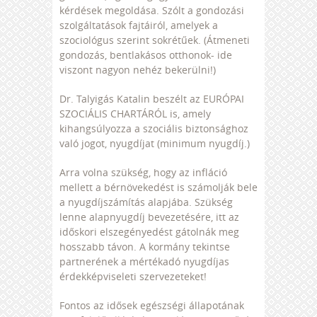
kérdések megoldása. Szólt a gondozási
szolgáltatások fajtáiról, amelyek a
szociológus szerint sokrétűek. (Átmeneti
gondozás, bentlakásos otthonok- ide
viszont nagyon nehéz bekerülni!)
Dr. Talyigás Katalin beszélt az EURÓPAI
SZOCIÁLIS CHARTÁRÓL is, amely
kihangsúlyozza a szociális biztonsághoz
való jogot, nyugdíjat (minimum nyugdíj.)
Arra volna szükség, hogy az infláció
mellett a bérnövekedést is számolják bele
a nyugdíjszámítás alapjába. Szükség
lenne alapnyugdíj bevezetésére, itt az
időskori elszegényedést gátolnák meg
hosszabb távon. A kormány tekintse
partnerének a mértékadó nyugdíjas
érdekképviseleti szervezeteket!
Fontos az idősek egészségi állapotának