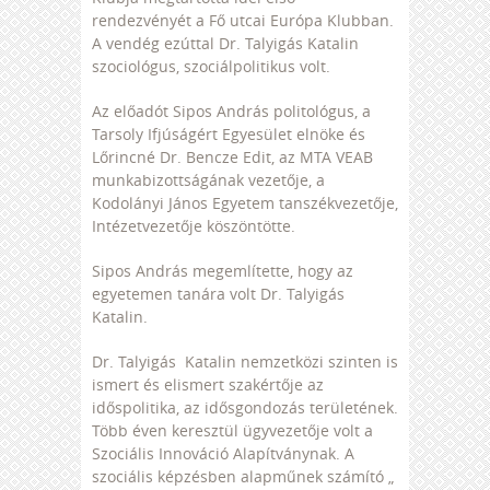
rendezvényét a Fő utcai Európa Klubban.
A vendég ezúttal Dr. Talyigás Katalin
szociológus, szociálpolitikus volt.
Az előadót Sipos András politológus, a
Tarsoly Ifjúságért Egyesület elnöke és
Lőrincné Dr. Bencze Edit, az MTA VEAB
munkabizottságának vezetője, a
Kodolányi János Egyetem tanszékvezetője,
Intézetvezetője köszöntötte.
Sipos András megemlítette, hogy az
egyetemen tanára volt Dr. Talyigás
Katalin.
Dr. Talyigás Katalin nemzetközi szinten is
ismert és elismert szakértője az
időspolitika, az idősgondozás területének.
Több éven keresztül ügyvezetője volt a
Szociális Innováció Alapítványnak. A
szociális képzésben alapműnek számító „