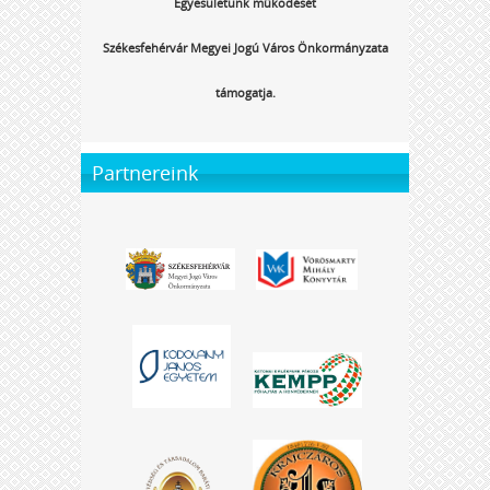
Egyesületünk működését
Székesfehérvár Megyei Jogú Város Önkormányzata
támogatja.
Partnereink