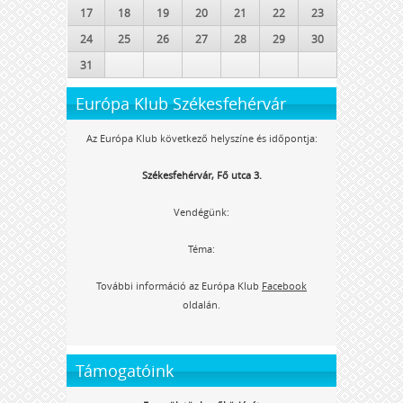
17
18
19
20
21
22
23
24
25
26
27
28
29
30
31
Európa Klub Székesfehérvár
Az Európa Klub következő helyszíne és időpontja:
Székesfehérvár, Fő utca 3.
Vendégünk:
Téma:
További információ az Európa Klub
Facebook
oldalán.
Támogatóink