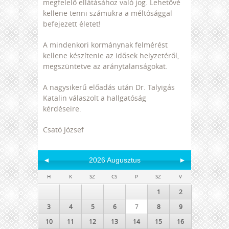
megfelelő ellátásához való jog. Lehetővé
kellene tenni számukra a méltósággal
befejezett életet!
A mindenkori kormánynak felmérést
kellene készítenie az idősek helyzetéről,
megszüntetve az aránytalanságokat.
A nagysikerű előadás után Dr. Talyigás
Katalin válaszolt a hallgatóság
kérdéseire.
Csató József
◄
2026 Augusztus
►
H
K
SZ
CS
P
SZ
V
1
2
3
4
5
6
7
8
9
10
11
12
13
14
15
16