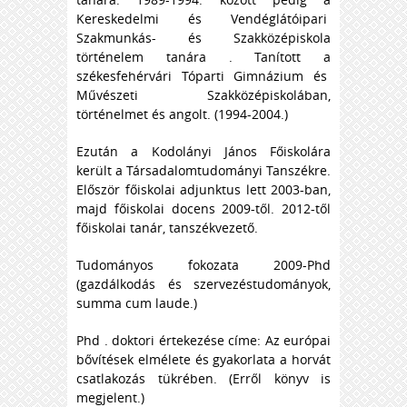
Kereskedelmi és Vendéglátóipari
Szakmunkás- és Szakközépiskola
történelem tanára . Tanított a
székesfehérvári Tóparti Gimnázium és
Művészeti Szakközépiskolában,
történelmet és angolt. (1994-2004.)
Ezután a Kodolányi János Főiskolára
került a Társadalomtudományi Tanszékre.
Először főiskolai adjunktus lett 2003-ban,
majd főiskolai docens 2009-től. 2012-től
főiskolai tanár, tanszékvezető.
Tudományos fokozata 2009-Phd
(gazdálkodás és szervezéstudományok,
summa cum laude.)
Phd . doktori értekezése címe: Az európai
bővítések elmélete és gyakorlata a horvát
csatlakozás tükrében. (Erről könyv is
megjelent.)