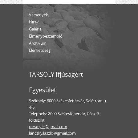
Versenyek
Hírek
Galéria
Élménybeszámoló
Archívum
Elérhetőség
TARSOLY Ifjúságért
Egyesület
Székhely: 8000 Székesfehérvár, Salétrom u.
4-6.
Telephely: 8000 Székesfehérvár, Fő u. 3.
földszint
tarsolyie@gmail.com
lanczky.laszlo@gmail.com