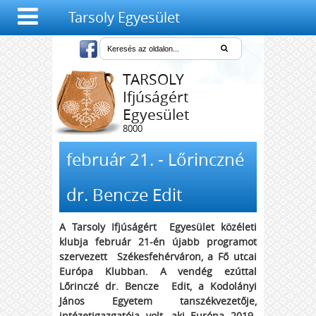
Tarsoly Egyesület
TARSOLY
Ifjúságért
Egyesület
8000
Székesfehérvár,
Salétrom u. 4-6.
február 21. - Lőrinczné
dr. Bencze Edit
A Tarsoly Ifjúságért Egyesület közéleti
klubja február 21-én újabb programot
szervezett Székesfehérváron, a Fő utcai
Európa Klubban. A vendég ezúttal
Lőrinczé dr. Bencze Edit, a Kodolányi
János Egyetem tanszékvezetője,
intézetigazgatója volt, aki Európa 2019-