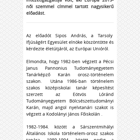
női szemmel címmel tartott nagysikerű
előadást.
Az előadót Sipos András, a Tarsoly
Ifjúságért Egyesület elnöke köszöntötte és
kérdezte életútjáról, az Európai Unióról.
Elmondta, hogy 1982-ben végzett a Pécsi
Janus Pannonius Tudományegyetem
Tanárképző Karán orosz-történelem
szakon. Utána 1986-ban történelem
szakos középiskolai tanár képesítést
szerzett az Eötvös Lóránd
Tudományegyetem Bölcsészettudományi
Karán, majd angol nyelvtanári szakot is
végzett a Kodolányi János Főiskolán .
1982-1984. között a Sárszentmihályi
Általános Iskola történelem-orosz szakos
tanára. 1989-1994. között pedig a