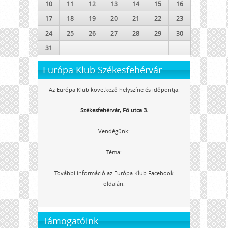
10
11
12
13
14
15
16
17
18
19
20
21
22
23
24
25
26
27
28
29
30
31
Európa Klub Székesfehérvár
Az Európa Klub következő helyszíne és időpontja:
Székesfehérvár, Fő utca 3.
Vendégünk:
Téma:
További információ az Európa Klub
Facebook
oldalán.
Támogatóink