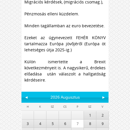
Migrációs kérdések, (migrációs csomag.),
Pénzmosás elleni küzdelem.
Minden tagállamban az euro bevezetése.
Ezeket az úgynevezett FEHÉR KÖNYV
tartalmazza Európa jövőjéről (Európa öt
lehetséges útja 2025-ig.)
Külön ismertette a Brexit
következményeit is. A nagysikerű, érdekes
előadása után válaszolt a hallgatóság
kérdéseire.
◄
2026 Augusztus
►
H
K
SZ
CS
P
SZ
V
1
2
3
4
5
6
7
8
9