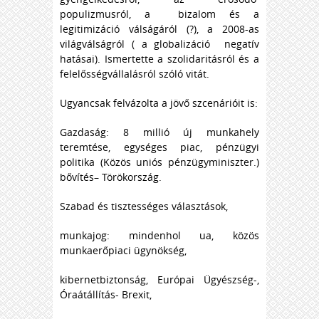
populizmusról, a bizalom és a
legitimizáció válságáról (?), a 2008-as
világválságról ( a globalizáció negatív
hatásai). Ismertette a szolidaritásról és a
felelősségvállalásról szóló vitát.
Ugyancsak felvázolta a jövő szcenárióit is:
Gazdaság: 8 millió új munkahely
teremtése, egységes piac, pénzügyi
politika (Közös uniós pénzügyminiszter.)
bővítés– Törökország.
Szabad és tisztességes választások,
munkajog: mindenhol ua, közös
munkaerőpiaci ügynökség,
kibernetbiztonság, Európai Ügyészség-,
Óraátállítás- Brexit,