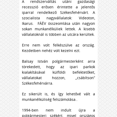
A rendszerváltás utáni gazdasági
recesszió erősen érintette a jelentős
iparral rendelkező Székesfehérvárt. A
szocialista nagyvállalatok: Videoton,
Ikarus. FÁÉV összeomlása után nagyon
sokan munkanélküliek lettek. A kisebb
vállalatoknál is többen az utcára kerültek.
Erre nem volt felkészülve az ország.
Kezdetben nehéz volt kezelni ezt.
Balsay István polgármesterként arra
törekedett, hogy az ipari parkok
kialakításával külföldi befektetőket,
vállalatokat hozzon, „csábítson”
Székesfehérvárra.
Ez sikerült is, és így lehetővé vált a
munkanélküliség felszámolása..
1994-ben nem indult újra a
polgármesteri székért, mivel országos