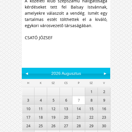
A közéleti klub szépszámú hallgatósága
kérdéseket tett fel Balsay Istvánnak,
amelyekre válaszolt a vendég. Ismét egy
tartalmas estét tölthettek el a kiváló,
egykori városvezető társaságában.
CSATÓ JÓZSEF
◄
2026 Augusztus
►
H
K
SZ
CS
P
SZ
V
1
2
3
4
5
6
7
8
9
10
11
12
13
14
15
16
17
18
19
20
21
22
23
24
25
26
27
28
29
30