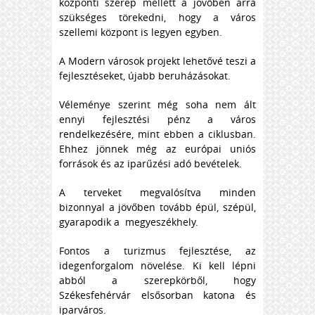
központi szerep mellett a jövőben arra
szükséges törekedni, hogy a város
szellemi központ is legyen egyben.
A Modern városok projekt lehetővé teszi a
fejlesztéseket, újabb beruházásokat.
Véleménye szerint még soha nem ált
ennyi fejlesztési pénz a város
rendelkezésére, mint ebben a ciklusban.
Ehhez jönnek még az európai uniós
források és az iparűzési adó bevételek.
A terveket megvalósítva minden
bizonnyal a jövőben tovább épül, szépül,
gyarapodik a megyeszékhely.
Fontos a turizmus fejlesztése, az
idegenforgalom növelése. Ki kell lépni
abból a szerepkörből, hogy
Székesfehérvár elsősorban katona és
iparváros.