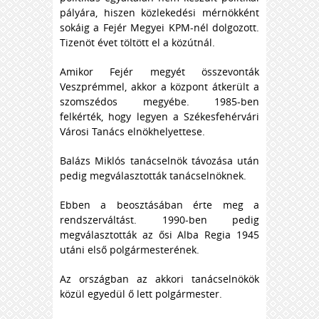
pályára, hiszen közlekedési mérnökként
sokáig a Fejér Megyei KPM-nél dolgozott.
Tizenöt évet töltött el a közútnál.
Amikor Fejér megyét összevonták
Veszprémmel, akkor a központ átkerült a
szomszédos megyébe. 1985-ben
felkérték, hogy legyen a Székesfehérvári
Városi Tanács elnökhelyettese.
Balázs Miklós tanácselnök távozása után
pedig megválasztották tanácselnöknek.
Ebben a beosztásában érte meg a
rendszerváltást. 1990-ben pedig
megválasztották az ősi Alba Regia 1945
utáni első polgármesterének.
Az országban az akkori tanácselnökök
közül egyedül ő lett polgármester.