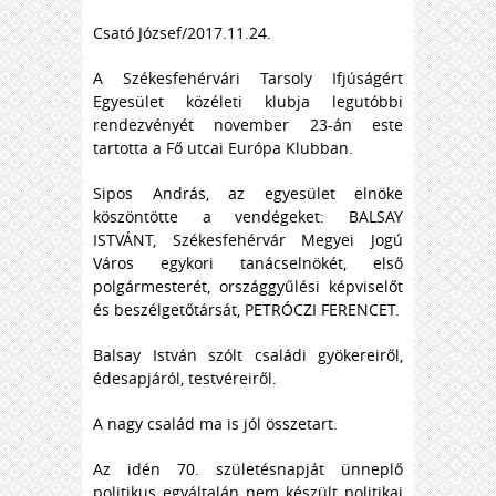
Csató József/2017.11.24.
A Székesfehérvári Tarsoly Ifjúságért
Egyesület közéleti klubja legutóbbi
rendezvényét november 23-án este
tartotta a Fő utcai Európa Klubban.
Sipos András, az egyesület elnöke
köszöntötte a vendégeket: BALSAY
ISTVÁNT, Székesfehérvár Megyei Jogú
Város egykori tanácselnökét, első
polgármesterét, országgyűlési képviselőt
és beszélgetőtársát, PETRÓCZI FERENCET.
Balsay István szólt családi gyökereiről,
édesapjáról, testvéreiről.
A nagy család ma is jól összetart.
Az idén 70. születésnapját ünneplő
politikus egyáltalán nem készült politikai