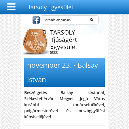
Tarsoly Egyesület
TARSOLY
Ifjúságért
Egyesület
8000
Székesfehérvár,
Salétrom u. 4-6.
november 23. - Balsay
István
Beszélgetés Balsay Istvánnal,
Székesfehérvár Megyei Jogú Város
korábbi tanácselnökével,
polgármesterével és országgyűlési
képviselőjével