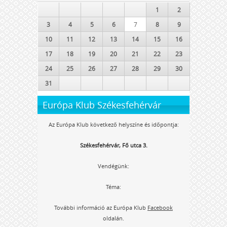
1
2
3
4
5
6
7
8
9
10
11
12
13
14
15
16
17
18
19
20
21
22
23
24
25
26
27
28
29
30
31
Európa Klub Székesfehérvár
Az Európa Klub következő helyszíne és időpontja:
Székesfehérvár, Fő utca 3.
Vendégünk:
Téma:
További információ az Európa Klub
Facebook
oldalán.