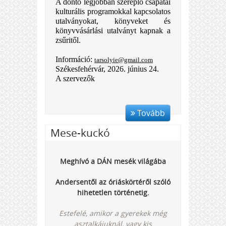
A döntő legjobban szereplő csapatai
kulturális programokkal kapcsolatos
utalványokat, könyveket és
könyvvásárlási utalványt kapnak a
zsűritől.
Információ:
tarsolyie@gmail.com
Székesfehérvár, 2026. június 24.
A szervezők
Tovább
Mese-kuckó
Meghívó a DÁN mesék világába
Andersentől az óriáskörtéről szóló
hihetetlen történetig.
Estefelé, amikor a gyerekek még
asztalkájuknál, vagy kis