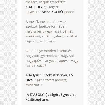
mesére, várjuk szeretettel
a
TARSOLY
Ifjúságért
Egyesület
MESE-KUCKÓ
-jában!
A mesék mellett, ahogy azt
szoktuk, játékos formában
megismerjük egy kicsit Dániát,
szokásait, a dán nyelvet, de lehet
rajzolni, színezni is.
Ott a helye minden kisebb és
nagyobb gyermeknek, nagyival,
nagyapóval, anyuval, apuval, vagy
nagy tesóval!
A
helyszín: Székesfehérvár, Fő
utca 3
. (Az Ofotért mellett)
földszint 3.
A TARSOLY Ifjúságért Egyesület
közösségi tere.