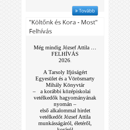
Tovább
"Költőnk és Kora - Most"
Felhívás
Még mindig József Attila …
FELHÍVÁS
2026
.
A Tarsoly Ifjúságért
Egyesület és a Vörösmarty
Mihály Könyvtár
–
a korábbi középiskolai
vetélkedők hagyományának
nyomán –
első alkalommal hirdet
vetélkedőt
József Attila
munkásságáról, életéről,
koráról