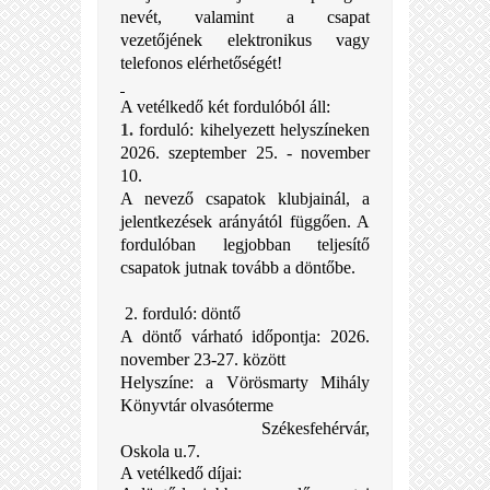
nevét, valamint a csapat
vezetőjének elektronikus vagy
telefonos elérhetőségét!
A vetélkedő két fordulóból áll:
1.
forduló: kihelyezett helyszíneken
2026. szeptember 25. - november
10.
A nevező csapatok klubjainál, a
jelentkezések arányától függően.
A
fordulóban legjobban teljesítő
csapatok jutnak tovább a döntőbe.
2. forduló: döntő
A döntő várható időpontja: 2026.
november 23-27. között
Helyszíne:
a Vörösmarty Mihály
Könyvtár olvasóterme
Székesfehérvár,
Oskola u.7.
A vetélkedő díjai: