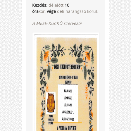
Kezdés:
délelőtt
10
óra
kor,
vége
déli harangszó körül.
A MESE-KUCKÓ szervezői