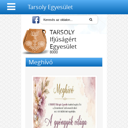
Tarsoly Egyesület
TARSOLY
Ifjúságért
Egyesület
8000
Székesfehérvár,
Meghívó
Salétrom u. 4-6.