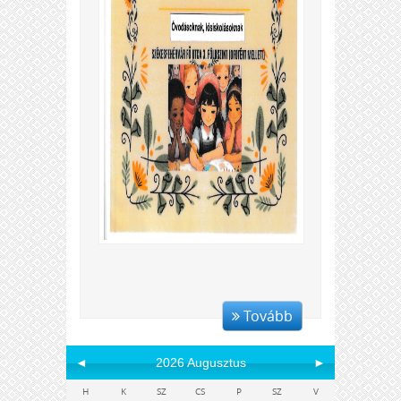
Tovább
◄
2026 Augusztus
►
H
K
SZ
CS
P
SZ
V