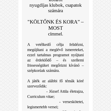
nyugdíjas klubok, csapatok
számára
"KÖLTŐNK ÉS KORA” –
MOST
címmel.
A vetélkedő célja felidézni,
megújítani a meglévő ismereteket,
ezzel tartalmas programot nyújtani
az érdeklődő – és szellemi
frissességüket megőrizni kívánó –
szépkorúak számára.
A játék az alábbi fő témák köré
szerveződik:
- József Attila életrajza,
Curriculum vitae;
- verseskötetei,
legismertebb versei;