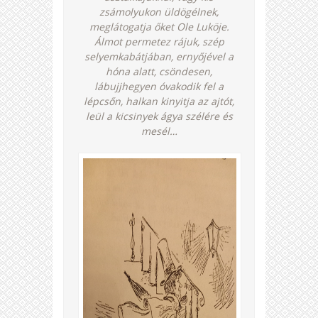
zsámolyukon üldögélnek,
meglátogatja őket Ole Luköje.
Álmot permetez rájuk, szép
selyemkabátjában, ernyőjével a
hóna alatt, csöndesen,
lábujjhegyen óvakodik fel a
lépcsőn, halkan kinyitja az ajtót,
leül a kicsinyek ágya szélére és
mesél…