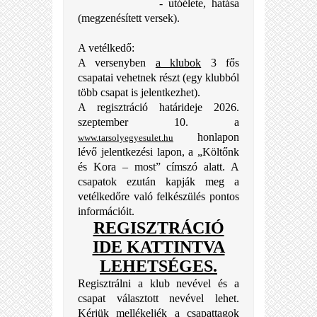
- utóélete, hatása
(megzenésített versek).
A vetélkedő:
A versenyben
a klubok
3 fős
csapatai
vehetnek részt (egy klubból
több csapat is jelentkezhet).
A regisztráció határideje 2026.
szeptember 10. a
honlapon
www.tarsolyegyesulet.hu
lévő jelentkezési lapon, a „
Költőnk
és Kora – most”
címszó alatt. A
csapatok ezután kapják meg a
vetélkedőre való felkészülés pontos
információit.
REGISZTRÁCIÓ
IDE KATTINTVA
LEHETSÉGES.
Regisztrálni a klub nevével és a
csapat választott nevével lehet.
Kérjük mellékeljék a csapattagok