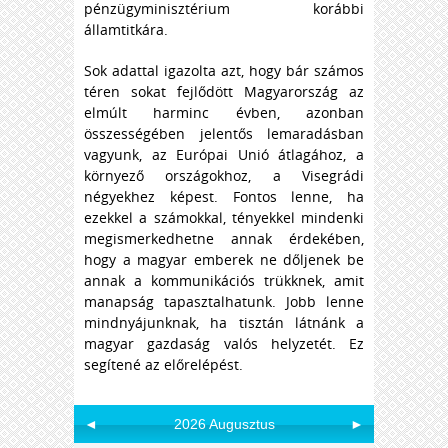
pénzügyminisztérium korábbi
államtitkára.
Sok adattal igazolta azt, hogy bár számos
téren sokat fejlődött Magyarország az
elmúlt harminc évben, azonban
összességében jelentős lemaradásban
vagyunk, az Európai Unió átlagához, a
környező országokhoz, a Visegrádi
négyekhez képest. Fontos lenne, ha
ezekkel a számokkal, tényekkel mindenki
megismerkedhetne annak érdekében,
hogy a magyar emberek ne dőljenek be
annak a kommunikációs trükknek, amit
manapság tapasztalhatunk. Jobb lenne
mindnyájunknak, ha tisztán látnánk a
magyar gazdaság valós helyzetét. Ez
segítené az előrelépést.
◄
2026 Augusztus
►