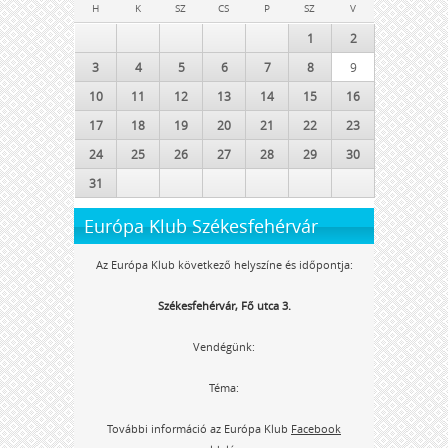
H
K
SZ
CS
P
SZ
V
1
2
3
4
5
6
7
8
9
10
11
12
13
14
15
16
17
18
19
20
21
22
23
24
25
26
27
28
29
30
31
Európa Klub Székesfehérvár
Az Európa Klub következő helyszíne és időpontja:
Székesfehérvár, Fő utca 3.
Vendégünk:
Téma:
További információ az Európa Klub
Facebook