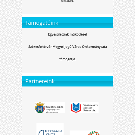
oldalán.
Támogatóink
Egyesületünk működését
Székesfehérvár Megyei Jogú Város Önkormányzata
támogatja.
Partnereink