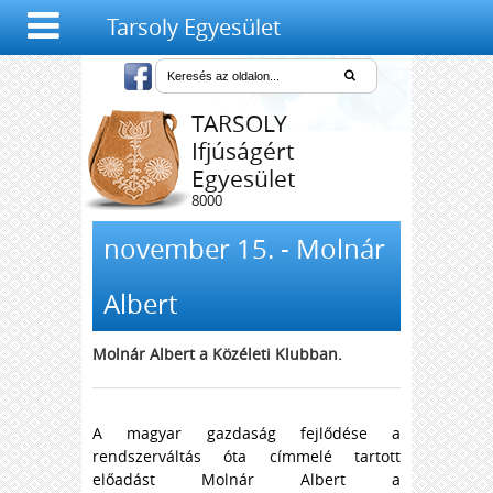
Tarsoly Egyesület
TARSOLY
Ifjúságért
Egyesület
8000
Székesfehérvár,
Salétrom u. 4-6.
november 15. - Molnár
Albert
Molnár Albert a Közéleti Klubban.
A magyar gazdaság fejlődése a
rendszerváltás óta címmelé tartott
előadást Molnár Albert a