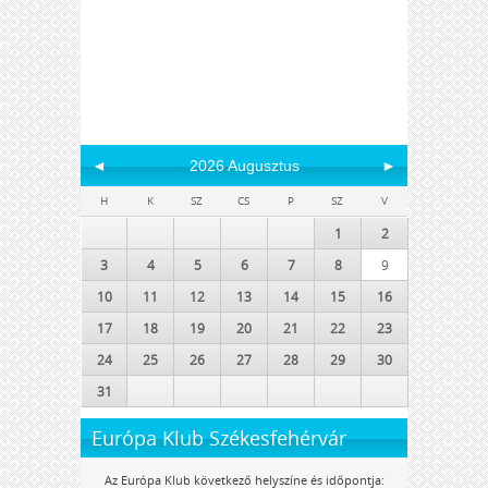
◄
2026 Augusztus
►
H
K
SZ
CS
P
SZ
V
1
2
3
4
5
6
7
8
9
10
11
12
13
14
15
16
17
18
19
20
21
22
23
24
25
26
27
28
29
30
31
Európa Klub Székesfehérvár
Az Európa Klub következő helyszíne és időpontja: