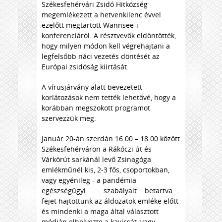
Székesfehérvári Zsidó Hitközség
megemlékezett a hetvenkilenc évvel
ezelőtt megtartott Wannsee-i
konferenciáról. A résztvevők eldöntötték,
hogy milyen módon kell végrehajtani a
legfelsőbb náci vezetés döntését az
Európai zsidóság kiirtását.
A vírusjárvány alatt bevezetett
korlátozások nem tették lehetővé, hogy a
korábban megszokott programot
szervezzük meg.
Január 20-án szerdán 16.00 – 18.00 között
Székesfehérváron a Rákóczi út és
Várkörút sarkánál levő Zsinagóga
emlékműnél kis, 2-3 fős, csoportokban,
vagy egyénileg - a pandémia
egészségügyi szabályait betartva
fejet hajtottunk az áldozatok emléke előtt
és mindenki a maga által választott
módján elhelyezte a kavicsát, vagy