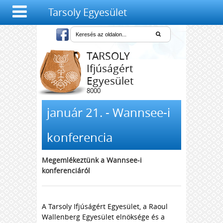
Tarsoly Egyesület
TARSOLY
Ifjúságért
Egyesület
8000
Székesfehérvár,
Salétrom u. 4-6.
január 21. - Wannsee-i
konferencia
Megemlékeztünk
a Wannsee-i
konferenciáról
A Tarsoly Ifjúságért Egyesület, a Raoul
Wallenberg Egyesület elnöksége és a