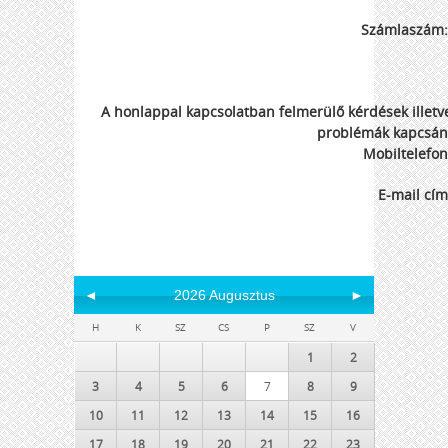
Számlaszám:
A honlappal kapcsolatban felmerülő kérdések illetv
problémák kapcsán
Mobiltelefon
E-mail cím
◄
2026 Augusztus
►
H
K
SZ
CS
P
SZ
V
1
2
3
4
5
6
7
8
9
10
11
12
13
14
15
16
17
18
19
20
21
22
23