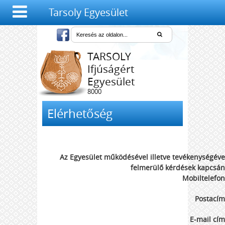
Tarsoly Egyesület
TARSOLY
Ifjúságért
Egyesület
8000
Székesfehérvár,
Salétrom u. 4-6.
Elérhetőség
Az Egyesület működésével illetve tevékenységéve
felmerülő kérdések kapcsán
Mobiltelefon
Postacím
E-mail cím