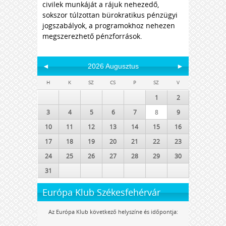
civilek munkáját a rájuk nehezedő,
sokszor túlzottan bürokratikus pénzügyi
jogszabályok, a programokhoz nehezen
megszerezhető pénzforrások.
◄
2026 Augusztus
►
H
K
SZ
CS
P
SZ
V
1
2
3
4
5
6
7
8
9
10
11
12
13
14
15
16
17
18
19
20
21
22
23
24
25
26
27
28
29
30
31
Európa Klub Székesfehérvár
Az Európa Klub következő helyszíne és időpontja: