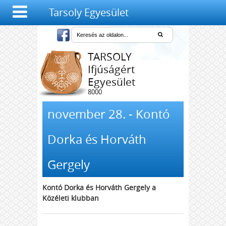
Tarsoly Egyesület
TARSOLY
Ifjúságért
Egyesület
8000
Székesfehérvár,
Salétrom u. 4-6.
november 28. - Kontó
Dorka és Horváth
Gergely
Kontó Dorka és Horváth Gergely a
Közéleti klubban