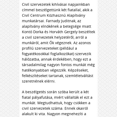
Civil szervezetek kihívásai napjainkban
címmel beszélgettünk két fiatallal, akik a
Civil Centrum Közhasznú Alapítvány
munkatársai. Farnady Juditnak, az
alapítvány elnökének a betegsége miatt
Kontó Dorka és Horváth Gergely beszéltek
a civil szervezetek helyzetéről, arról a
munkáról, amit Ők végeznek. Az azonos
profilú szervezeteket (például a
fogyatékosokkal foglalkozókat) szervezik
hálózatba, annak érdekében, hogy ezt a
társadalmilag nagyon fontos munkát még
hatékonyabban végezzék. Képzéseket,
felkészítéseket tartanak, szemléletváltást
szeretnének elérni.
A beszélgetés során szóba került a két
fiatal pályafutása, miért vállalták el ezt a
munkát. Megtudhattuk, hogy csökken a
civil szervezetek száma. Ennek okairól
alakult ki vita. Nagyon megnehezíti a