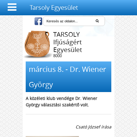
Tarsoly Egyesület
TARSOLY
Ifjúságért
Egyesület
8000
Székesfehérvár,
Salétrom u. 4-6.
március 8. - Dr. Wiener
György
A közéleti klub vendége Dr. Wiener
György választási szakértő volt.
Csató József írása