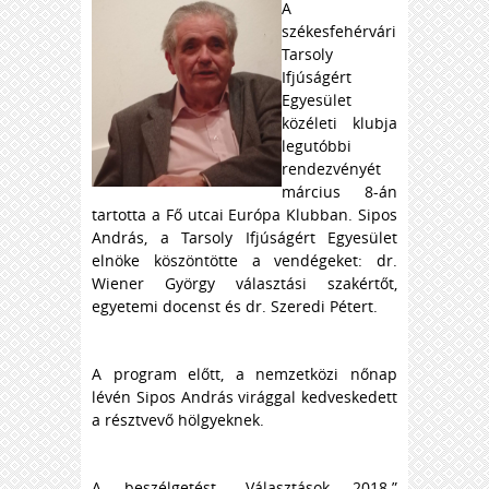
A
székesfehérvári
Tarsoly
Ifjúságért
Egyesület
közéleti klubja
legutóbbi
rendezvényét
március 8-án
tartotta a Fő utcai Európa Klubban. Sipos
András, a Tarsoly Ifjúságért Egyesület
elnöke köszöntötte a vendégeket: dr.
Wiener György választási szakértőt,
egyetemi docenst és dr. Szeredi Pétert.
A program előtt, a nemzetközi nőnap
lévén Sipos András virággal kedveskedett
a résztvevő hölgyeknek.
A beszélgetést „Választások 2018.”