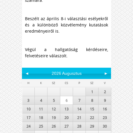
számára.
Beszélt az április 8-i választási esélyekről
és a különböző közvélemény kutatások
eredményeiről is.
Végül a hallgatóság kérdéseire,
felvetéseire válaszolt.
◄
2026 Augusztus
►
H
K
SZ
CS
P
SZ
V
1
2
3
4
5
6
7
8
9
10
11
12
13
14
15
16
17
18
19
20
21
22
23
24
25
26
27
28
29
30