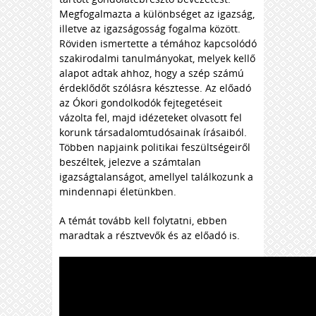
Megfogalmazta a különbséget az igazság,
illetve az igazságosság fogalma között.
Röviden ismertette a témához kapcsolódó
szakirodalmi tanulmányokat, melyek kellő
alapot adtak ahhoz, hogy a szép számú
érdeklődőt szólásra késztesse. Az előadó
az Ókori gondolkodók fejtegetéseit
vázolta fel, majd idézeteket olvasott fel
korunk társadalomtudósainak írásaiból.
Többen napjaink politikai feszültségeiről
beszéltek, jelezve a számtalan
igazságtalanságot, amellyel találkozunk a
mindennapi életünkben.
A témát tovább kell folytatni, ebben
maradtak a résztvevők és az előadó is.