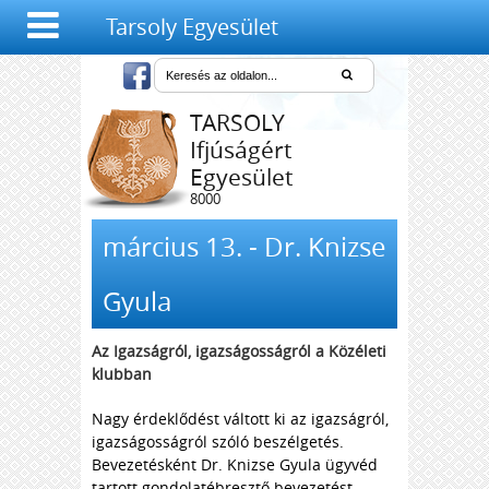
Tarsoly Egyesület
TARSOLY
Ifjúságért
Egyesület
8000
Székesfehérvár,
Salétrom u. 4-6.
március 13. - Dr. Knizse
Gyula
Az Igazságról, igazságosságról a Közéleti
klubban
Nagy érdeklődést váltott ki az igazságról,
igazságosságról szóló beszélgetés.
Bevezetésként Dr. Knizse Gyula ügyvéd
tartott gondolatébresztő bevezetést.