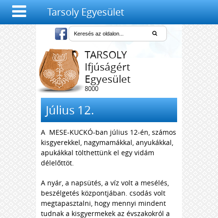
Tarsoly Egyesület
TARSOLY
Ifjúságért
Egyesület
8000
Székesfehérvár,
Salétrom u. 4-6.
Július 12.
A MESE-KUCKÓ-ban július 12-én, számos
kisgyerekkel, nagymamákkal, anyukákkal,
apukákkal tölthettünk el egy vidám
délelőttöt.
A nyár, a napsütés, a víz volt a mesélés,
beszélgetés központjában. csodás volt
megtapasztalni, hogy mennyi mindent
tudnak a kisgyermekek az évszakokról a