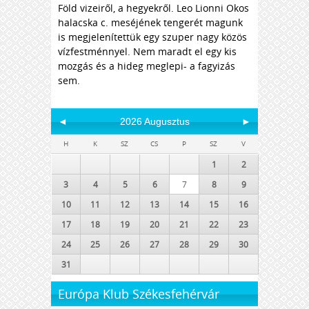
Föld vizeiről, a hegyekről. Leo Lionni Okos
halacska c. meséjének tengerét magunk
is megjelenítettük egy szuper nagy közös
vízfestménnyel. Nem maradt el egy kis
mozgás és a hideg meglepi- a fagyizás
sem.
◄
2026 Augusztus
►
H
K
SZ
CS
P
SZ
V
1
2
3
4
5
6
7
8
9
10
11
12
13
14
15
16
17
18
19
20
21
22
23
24
25
26
27
28
29
30
31
Európa Klub Székesfehérvár