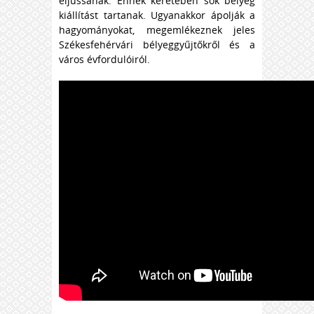
eljussanak. Ennek keretében sok bélyeg
kiállítást tartanak. Ugyanakkor ápolják a
hagyományokat, megemlékeznek jeles
Székesfehérvári bélyeggyűjtőkről és a
város évfordulóiról.