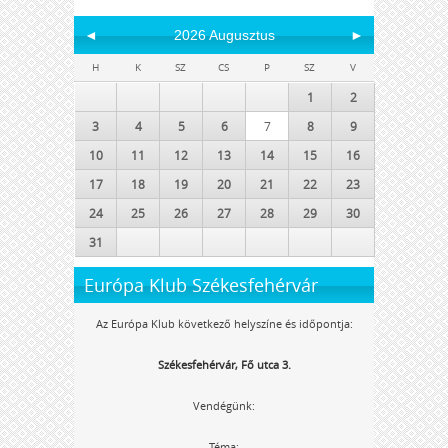
◄
2026 Augusztus
►
H
K
SZ
CS
P
SZ
V
1
2
3
4
5
6
7
8
9
10
11
12
13
14
15
16
17
18
19
20
21
22
23
24
25
26
27
28
29
30
31
Európa Klub Székesfehérvár
Az Európa Klub következő helyszíne és időpontja:
Székesfehérvár, Fő utca 3.
Vendégünk:
Téma: