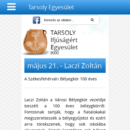
Tarsoly Egyesület
TARSOLY
Ifjúságért
Egyesület
8000
Székesfehérvár,
Salétrom u. 4-6.
május 21. - Laczi Zoltán
A Székesfehérvári Bélyegkör 100 éves
Laczi Zoltán a Városi Bélyegkör vezetője
beszélt a 100 éves béleygkörről.
Fontosnak tartják, hogy a fiatalokakal
megszerettessék a bélyegyűjtést és ezért
arra törekszenek, hogy sok iskolába