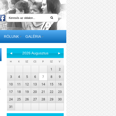
RÓLUNK
GALÉRIA
◄
2026 Augusztus
►
H
K
SZ
CS
P
SZ
V
1
2
3
4
5
6
7
8
9
10
11
12
13
14
15
16
,
17
18
19
20
21
22
23
24
25
26
27
28
29
30
31