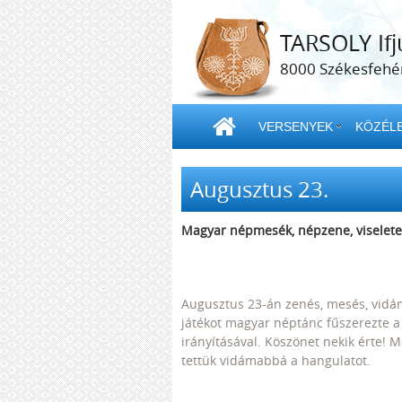
TARSOLY Ifj
8000 Székesfehér
VERSENYEK
KÖZÉLE
Augusztus 23.
Magyar népmesék, népzene, viselete
Augusztus 23-án zenés, mesés, vidá
játékot magyar néptánc fűszerezte a
irányításával. Köszönet nekik érte!
tettük vidámabbá a hangulatot.