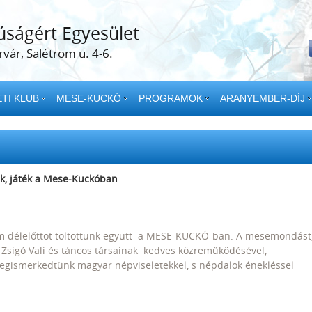
úságért Egyesület
vár, Salétrom u. 4-6.
TI KLUB
MESE-KUCKÓ
PROGRAMOK
ARANYEMBER-DÍJ
k, játék a Mese-Kuckóban
m délelőttöt töltöttünk együtt a MESE-KUCKÓ-ban. A mesemondást
 Zsigó Vali és táncos társainak kedves közreműködésével,
 Megismerkedtünk magyar népviseletekkel, s népdalok énekléssel