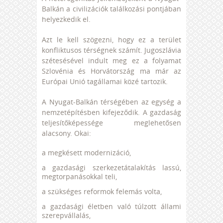
Balkán a civilizációk találkozási pontjában
helyezkedik el.
Azt le kell szögezni, hogy ez a terület
konfliktusos térségnek számít. Jugoszlávia
szétesésével indult meg ez a folyamat
Szlovénia és Horvátország ma már az
Európai Unió tagállamai közé tartozik.
A Nyugat-Balkán térségében az egység a
nemzetépítésben kifejeződik. A gazdaság
teljesítőképessége meglehetősen
alacsony. Okai:
a megkésett modernizáció,
a gazdasági szerkezetátalakítás lassú,
megtorpanásokkal teli,
a szükséges reformok felemás volta,
a gazdasági életben való túlzott állami
szerepvállalás,