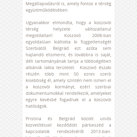
Megállapodásról is, amely fontos e térség
együttműködésében.
Ugyanakkor elmondta, hogy a koszovói
térség helyzete változatlanul
megoldatlan! Koszovó 2008-ban
egyoldalúan kiáltotta ki függetlenségét
Szerbiától. Belgrád ezt azóta sem
hajlandó elismerni, és továbbra is saját,
déli tartományának tartja a többségében
albánok lakta területet. Koszovó északi
részén több mint 50 ezres szerb
kisebbség él, amely szintén nem ismeri el
a koszovói kormányt, ezért szerbiai
dokumentumokkal rendelkezik, amelyeket
egyre kevésbé fogadnak el a koszovói
hatóságok.
Pristina és Belgrád között uniós
közvetítéssel kezdődött párbeszéd a
kapcsolatok rendezéséről 2013-ban.