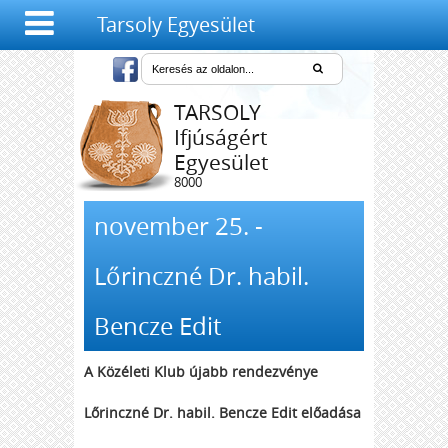
Tarsoly Egyesület
TARSOLY
Ifjúságért
Egyesület
8000
Székesfehérvár,
Salétrom u. 4-6.
november 25. -
Lőrinczné Dr. habil.
Bencze Edit
A Közéleti Klub újabb rendezvénye
Lőrinczné Dr. habil. Bencze Edit előadása