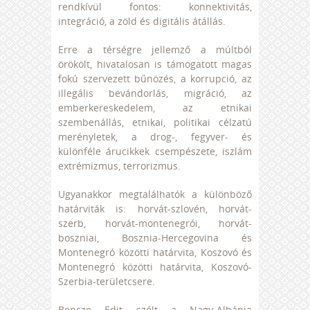
rendkívül fontos: konnektivitás,
integráció, a zöld és digitális átállás.
Erre a térségre jellemző a múltból
örökölt, hivatalosan is támogatott magas
fokú szervezett bűnözés, a korrupció, az
illegális bevándorlás, migráció, az
emberkereskedelem, az etnikai
szembenállás, etnikai, politikai célzatú
merényletek, a drog-, fegyver- és
különféle árucikkek csempészete, iszlám
extrémizmus, terrorizmus.
Ugyanakkor megtalálhatók a különböző
határviták is: horvát-szlovén, horvát-
szerb, horvát-montenegrói, horvát-
boszniai, Bosznia-Hercegovina és
Montenegró közötti határvita, Koszovó és
Montenegró közötti határvita, Koszovó-
Szerbia-területcsere.
Bencze Edit szólt a Nagy-Albánia