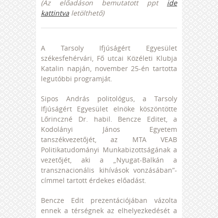
(Az előadáson bemutatott ppt
ide
kattintva
letölthető)
A Tarsoly Ifjúságért Egyesület
székesfehérvári, Fő utcai Közéleti Klubja
Katalin napján, november 25-én tartotta
legutóbbi programját.
Sipos András politológus, a Tarsoly
Ifjúságért Egyesület elnöke köszöntötte
Lőrinczné Dr. habil. Bencze Editet, a
Kodolányi János Egyetem
tanszékvezetőjét, az MTA VEAB
Politikatudományi Munkabizottságának a
vezetőjét, aki a „Nyugat-Balkán a
transznacionális kihívások vonzásában”-
címmel tartott érdekes előadást.
Bencze Edit prezentációjában vázolta
ennek a térségnek az elhelyezkedését a