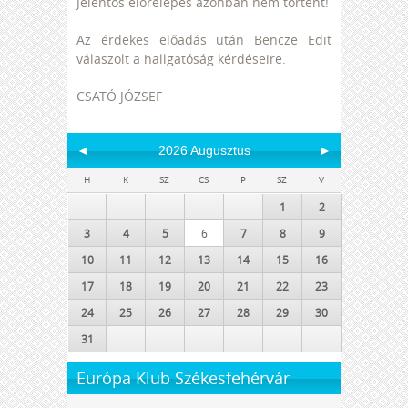
Jelentős előrelépés azonban nem történt!
Az érdekes előadás után Bencze Edit
válaszolt a hallgatóság kérdéseire.
CSATÓ JÓZSEF
◄
2026 Augusztus
►
H
K
SZ
CS
P
SZ
V
1
2
3
4
5
6
7
8
9
10
11
12
13
14
15
16
17
18
19
20
21
22
23
24
25
26
27
28
29
30
31
Európa Klub Székesfehérvár