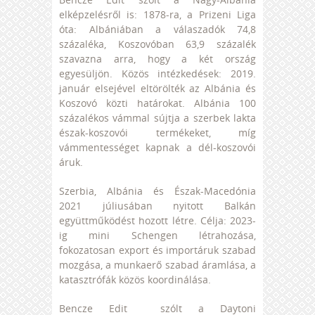
elképzelésről is: 1878-ra, a Prizeni Liga
óta: Albániában a válaszadók 74,8
százaléka, Koszovóban 63,9 százalék
szavazna arra, hogy a két ország
egyesüljön. Közös intézkedések: 2019.
január elsejével eltörölték az Albánia és
Koszovó közti határokat. Albánia 100
százalékos vámmal sújtja a szerbek lakta
észak-koszovói termékeket, míg
vámmentességet kapnak a dél-koszovói
áruk.
Szerbia, Albánia és Észak-Macedónia
2021 júliusában nyitott Balkán
együttműködést hozott létre. Célja: 2023-
ig mini Schengen létrahozása,
fokozatosan export és importáruk szabad
mozgása, a munkaerő szabad áramlása, a
katasztrófák közös koordinálása.
Bencze Edit szólt a Daytoni