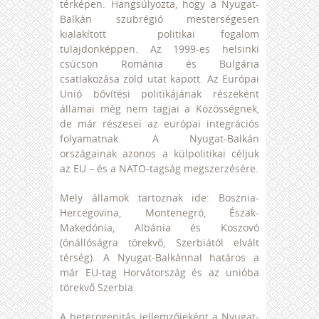
térképen. Hangsúlyozta, hogy a Nyugat-
Balkán szubrégió mesterségesen
kialakított politikai fogalom
tulajdonképpen. Az 1999-es helsinki
csúcson Románia és Bulgária
csatlakozása zöld utat kapott. Az Európai
Unió bővítési politikájának részeként
államai még nem tagjai a Közösségnek,
de már részesei az európai integrációs
folyamatnak. A Nyugat-Balkán
országainak azonos a külpolitikai céljuk
az EU – és a NATO-tagság megszerzésére.
Mely államok tartoznak ide: Bosznia-
Hercegovina, Montenegró, Észak-
Makedónia, Albánia és Koszovó
(önállóságra törekvő, Szerbiától elvált
térség). A Nyugat-Balkánnal határos a
már EU-tag Horvátország és az unióba
törekvő Szerbia.
A heterogenitás jellemzőjeként a Nyugat-