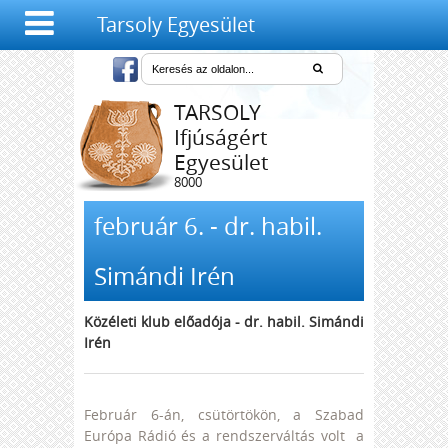
Tarsoly Egyesület
TARSOLY
Ifjúságért
Egyesület
8000
Székesfehérvár,
Salétrom u. 4-6.
február 6. - dr. habil.
Simándi Irén
Közéleti klub előadója - dr. habil. Simándi
Irén
Február 6-án, csütörtökön, a Szabad
Európa Rádió és a rendszerváltás volt a