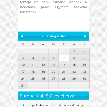
témája Dr. habil. Simándi Irénnek, a
Kodolányi János Egyetem főiskolai
tanárának.
◄
2026 Augusztus
►
H
K
SZ
CS
P
SZ
V
1
2
3
4
5
6
7
8
9
10
11
12
13
14
15
16
17
18
19
20
21
22
23
24
25
26
27
28
29
30
31
Európa Klub Székesfehérvár
Az Európa Klub következő helyszíne és időpontja: