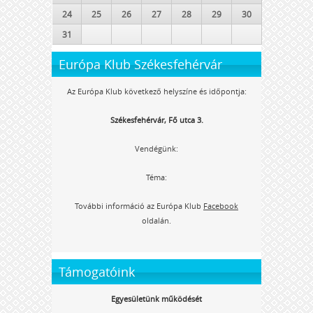
24
25
26
27
28
29
30
31
Európa Klub Székesfehérvár
Az Európa Klub következő helyszíne és időpontja:
Székesfehérvár, Fő utca 3.
Vendégünk:
Téma:
További információ az Európa Klub
Facebook
oldalán.
Támogatóink
Egyesületünk működését