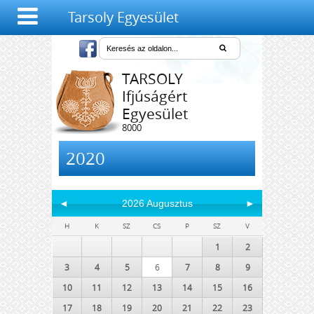
Tarsoly Egyesület
TARSOLY
Ifjúságért
Egyesület
8000
Székesfehérvár,
Salétrom u. 4-6.
2020
◄
2026 Augusztus
►
H
K
SZ
CS
P
SZ
V
1
2
3
4
5
6
7
8
9
10
11
12
13
14
15
16
17
18
19
20
21
22
23