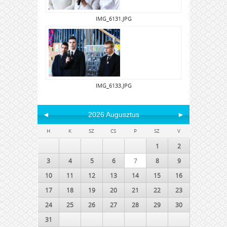
IMG_6131.JPG
IMG_6133.JPG
◄
2026 Augusztus
►
H
K
SZ
CS
P
SZ
V
1
2
3
4
5
6
7
8
9
10
11
12
13
14
15
16
17
18
19
20
21
22
23
24
25
26
27
28
29
30
31