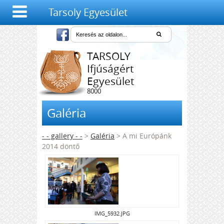
Tarsoly Egyesület
TARSOLY
Ifjúságért
Egyesület
8000
Székesfehérvár,
Salétrom u. 4-6.
Galéria
- - gallery - -
>
Galéria
> A mi Európánk
2014 döntő
IMG_5932.JPG